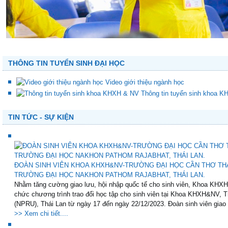
THÔNG TIN TUYỂN SINH ĐẠI HỌC
Video giới thiệu ngành học
Thông tin tuyển sinh khoa 
TIN TỨC - SỰ KIỆN
ĐOÀN SINH VIÊN KHOA KHXH&NV-TRƯỜNG ĐẠI HỌC CẦN THƠ THA
TRƯỜNG ĐẠI HỌC NAKHON PATHOM RAJABHAT, THÁI LAN.
Nhằm tăng cường giao lưu, hội nhập quốc tế cho sinh viên, Khoa KHX
chức chương trình trao đổi học tập cho sinh viên tại Khoa KHXH&NV,
(NPRU), Thái Lan từ ngày 17 đến ngày 22/12/2023. Đoàn sinh viên giao 
>> Xem chi tiết....