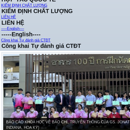
KIỂM ĐỊNH CHẤT LƯỢNG
KIỂM ĐỊNH CHẤT LƯỢNG
LIÊN HỆ
LIÊN HỆ
-----English----
-----English----
Công khai Tự đánh giá CTĐT
Công khai Tự đánh giá CTĐT
BÁO CÁO KHOA HỌC VỀ BÁO CHÍ, TRUYỀN THÔNG CỦA GS. JONAT
INDIANA, HOA KỲ)