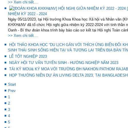
>> Xem chi tiết....
NHIỆM KỲ 2022 - 2024
Ngày 05/11/2023, tại Hội trường Khoa Khoa học Xã hội và Nhân văn 
KHXH&NV đã tổ chức Hội nghị giữa nhiệm kỳ 2022-2024 với tinh thần n
Oanh - Bí thư đoàn khoa trình bày báo cáo sơ kết tại Hội nghị Toàn cảnh
>> Xem chi tiết....
HỘI THẢO KHOA HỌC “DU LỊCH GẮN VỚI THÍCH ỨNG BIẾN ĐỔI K
SINH THÁI SINH SỐNG HIỆN TẠI VÀ TƯƠNG LAI TRÊN ĐỊA BÀN TỈ
LỄ TỐT NGHIỆP 2023
NGÀY HỘI TƯ VẤN TUYỂN SINH - HƯỚNG NGHIỆP NĂM 2023
TÁI KÝ MOU& KÝ MOA VỚI TRƯỜNG ĐH NAKHON PATHOM RAJABH
HỌP THƯỜNG NIÊN DỰ ÁN LIVING DELTA 2023, TẠI BANGLADESH
Start
Prev
1
2
3
4
5