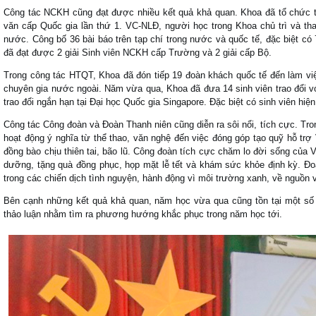
Công tác NCKH cũng đạt được nhiều kết quả khả quan. Khoa đã tổ chức 
văn cấp Quốc gia lần thứ 1. VC-NLĐ, người học trong Khoa chủ trì và th
nước. Công bố 36 bài báo trên tạp chí trong nước và quốc tế, đặc biệt 
đã đạt được 2 giải Sinh viên NCKH cấp Trường và 2 giải cấp Bộ.
Trong công tác HTQT, Khoa đã đón tiếp 19 đoàn khách quốc tế đến làm việ
chuyên gia nước ngoài. Năm vừa qua, Khoa đã đưa 14 sinh viên trao đổi với
trao đổi ngắn hạn tại Đại học Quốc gia Singapore. Đặc biệt có sinh viên hiện
Công tác Công đoàn và Đoàn Thanh niên cũng diễn ra sôi nổi, tích cực. T
hoạt động ý nghĩa từ thể thao, văn nghệ đến việc đóng góp tạo quỹ hỗ tr
đồng bào chịu thiên tai, bão lũ. Công đoàn tích cực chăm lo đời sống của 
dưỡng, tặng quà đồng phục, họp mặt lễ tết và khám sức khỏe định kỳ. Đoà
trong các chiến dịch tình nguyện, hành động vì môi trường xanh, về nguồn
Bên cạnh những kết quả khả quan, năm học vừa qua cũng tồn tại một số v
thảo luận nhằm tìm ra phương hướng khắc phục trong năm học tới.