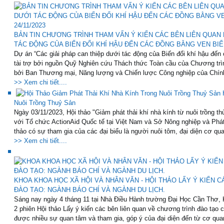
BẢN TIN CHƯƠNG TRÌNH THAM VẤN Ý KIẾN CÁC BÊN LIÊN QUAN 
TÁC ĐỘNG CỦA BIẾN ĐỔI KHÍ HẬU ĐẾN CÁC ĐỒNG BẰNG VEN BIỂN” 
Dự án “Các giải pháp can thiệp dưới tác động của Biến đổi khí hậu đến 
tài trợ bởi nguồn Quỹ Nghiên cứu Thách thức Toàn cầu của Chương trì
bởi Ban Thương mại, Năng lượng và Chiến lược Công nghiệp của Chính
>> Xem chi tiết....
Nuôi Trồng Thuỷ Sản
Ngày 03/11/2023, Hội thảo "Giảm phát thải khí nhà kính từ nuôi trồng 
với Tổ chức ActionAid Quốc tế tại Việt Nam và Sở Nông nghiệp và Phát 
thảo có sự tham gia của các đại biểu là người nuôi tôm, đại diện cơ qua
>> Xem chi tiết....
KHOA KHOA HỌC XÃ HỘI VÀ NHÂN VĂN - HỘI THẢO LẤY Ý KIẾN 
ĐÀO TẠO: NGÀNH BÁO CHÍ VÀ NGÀNH DU LỊCH.
Sáng nay ngày 4 tháng 11 tại Nhà Điều Hành trường Đại Học Cần Thơ,
2 phiên Hội thảo Lấy ý kiến các bên liên quan về chương trình đào tạo 
được nhiều sự quan tâm và tham gia, góp ý của đại diện đến từ cơ quan