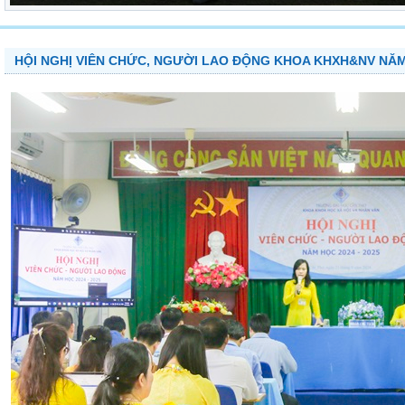
HỘI NGHỊ VIÊN CHỨC, NGƯỜI LAO ĐỘNG KHOA KHXH&NV NĂM 