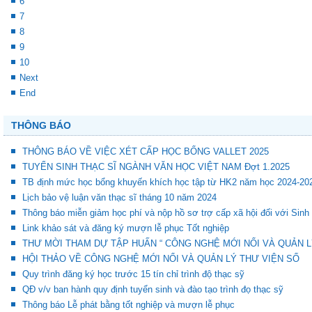
6
7
8
9
10
Next
End
THÔNG BÁO
THÔNG BÁO VỀ VIỆC XÉT CẤP HỌC BỔNG VALLET 2025
TUYỂN SINH THẠC SĨ NGÀNH VĂN HỌC VIỆT NAM Đợt 1.2025
TB định mức học bổng khuyến khích học tập từ HK2 năm học 2024-20
Lịch bảo vệ luận văn thạc sĩ tháng 10 năm 2024
Thông báo miễn giảm học phí và nộp hồ sơ trợ cấp xã hội đối với Sinh
Link khảo sát và đăng ký mượn lễ phục Tốt nghiệp
THƯ MỜI THAM DỰ TẬP HUẤN “ CÔNG NGHỆ MỚI NỔI VÀ QUẢN L
HỘI THẢO VỀ CÔNG NGHỆ MỚI NỔI VÀ QUẢN LÝ THƯ VIỆN SỐ
Quy trình đăng ký học trước 15 tín chỉ trình độ thạc sỹ
QĐ v/v ban hành quy định tuyển sinh và đào tạo trình đọ thạc sỹ
Thông báo Lễ phát bằng tốt nghiệp và mượn lễ phục