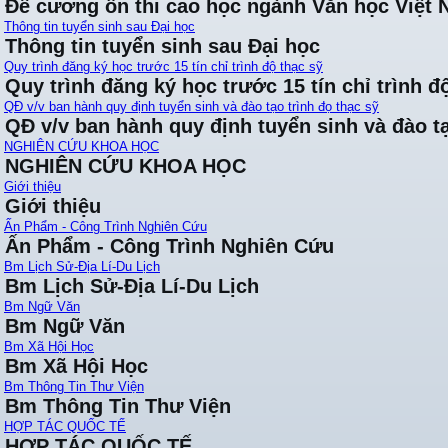
Đề cương ôn thi cao học ngành Văn học Việt
Thông tin tuyển sinh sau Đại học
Thông tin tuyển sinh sau Đại học
Quy trình đăng ký học trước 15 tín chỉ trình độ thạc sỹ
Quy trình đăng ký học trước 15 tín chỉ trình đ
QĐ v/v ban hành quy định tuyển sinh và đào tạo trình đọ thạc sỹ
QĐ v/v ban hành quy định tuyển sinh và đào tạ
NGHIÊN CỨU KHOA HỌC
NGHIÊN CỨU KHOA HỌC
Giới thiệu
Giới thiệu
Ấn Phẩm - Công Trình Nghiên Cứu
Ấn Phẩm - Công Trình Nghiên Cứu
Bm Lịch Sử-Địa Lí-Du Lịch
Bm Lịch Sử-Địa Lí-Du Lịch
Bm Ngữ Văn
Bm Ngữ Văn
Bm Xã Hội Học
Bm Xã Hội Học
Bm Thông Tin Thư Viện
Bm Thông Tin Thư Viện
HỢP TÁC QUỐC TẾ
HỢP TÁC QUỐC TẾ