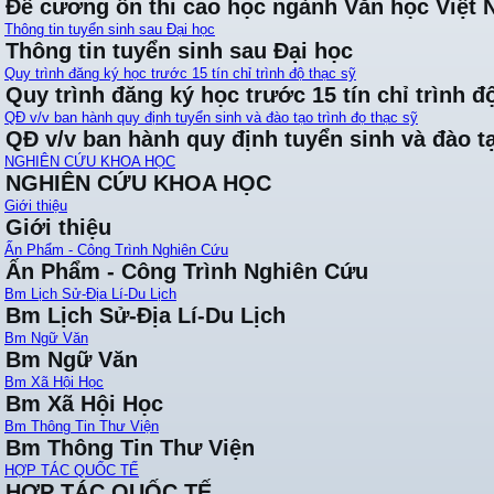
Đề cương ôn thi cao học ngành Văn học Việt
Thông tin tuyển sinh sau Đại học
Thông tin tuyển sinh sau Đại học
Quy trình đăng ký học trước 15 tín chỉ trình độ thạc sỹ
Quy trình đăng ký học trước 15 tín chỉ trình đ
QĐ v/v ban hành quy định tuyển sinh và đào tạo trình đọ thạc sỹ
QĐ v/v ban hành quy định tuyển sinh và đào tạ
NGHIÊN CỨU KHOA HỌC
NGHIÊN CỨU KHOA HỌC
Giới thiệu
Giới thiệu
Ấn Phẩm - Công Trình Nghiên Cứu
Ấn Phẩm - Công Trình Nghiên Cứu
Bm Lịch Sử-Địa Lí-Du Lịch
Bm Lịch Sử-Địa Lí-Du Lịch
Bm Ngữ Văn
Bm Ngữ Văn
Bm Xã Hội Học
Bm Xã Hội Học
Bm Thông Tin Thư Viện
Bm Thông Tin Thư Viện
HỢP TÁC QUỐC TẾ
HỢP TÁC QUỐC TẾ