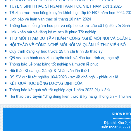
TUYỂN SINH THẠC SĨ NGÀNH VĂN HỌC VIỆT NAM Đợt 1.2025
TB định mức học bổng khuyến khích học tập từ HK2 năm học 2024-20
Lịch bảo vệ luận văn thạc sĩ tháng 10 năm 2024
Thông báo miễn giảm học phí và nộp hồ sơ trợ cấp xã hội đối với Sinh
Link khảo sát và đăng ký mượn lễ phục Tốt nghiệp
THƯ MỜI THAM DỰ TẬP HUẤN “ CÔNG NGHỆ MỚI NỔI VÀ QUẢN L
HỘI THẢO VỀ CÔNG NGHỆ MỚI NỔI VÀ QUẢN LÝ THƯ VIỆN SỐ
Quy trình đăng ký học trước 15 tín chỉ trình độ thạc sỹ
QĐ v/v ban hành quy định tuyển sinh và đào tạo trình đọ thạc sỹ
Thông báo Lễ phát bằng tốt nghiệp và mượn lễ phục
Hội thảo Khoa học Xã hội & Nhân văn lần thứ I
DS SV dự lễ tốt nghiệp 16/4/2023 - sơ đồ chỗ ngồi - phiếu dự lễ
KẾT QUẢ HỌC BỔNG LƯƠNG ĐỊNH CỦA
Thông báo kết quả xét tốt nghiệp đợt 1 năm 2022 (dự kiến)
Hội thảo trực tuyến “Ứng dụng kiến thức & kỹ năng Thông tin – Thư vi
KHOA KHO
---------------
Địa chỉ:
Khu 2, đ
Điện thoại:
(0292)