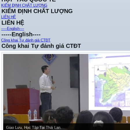
KIỂM ĐỊNH CHẤT LƯỢNG
KIỂM ĐỊNH CHẤT LƯỢNG
LIÊN HỆ
LIÊN HỆ
-----English----
-----English----
Công khai Tự đánh giá CTĐT
Công khai Tự đánh giá CTĐT
Giao Lưu, Học Tập Tại Thái Lan.