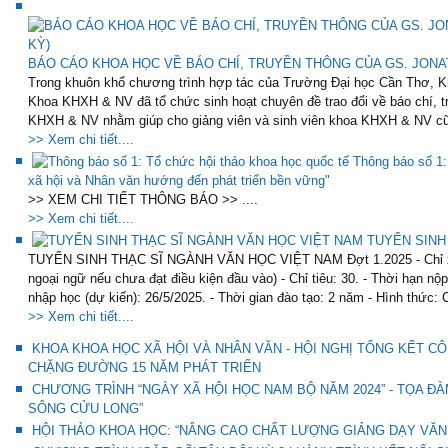
BÁO CÁO KHOA HỌC VỀ BÁO CHÍ, TRUYỀN THÔNG CỦA GS. JONAT
Trong khuôn khổ chương trình hợp tác của Trường Đại học Cần Thơ, K
Khoa KHXH & NV đã tổ chức sinh hoạt chuyên đề trao đổi về báo chí, t
KHXH & NV nhằm giúp cho giảng viên và sinh viên khoa KHXH & NV cũ
>> Xem chi tiết....
Thông báo số 1:
xã hội và Nhân văn hướng đến phát triển bền vững"
>> XEM CHI TIẾT THÔNG BÁO >> ....
>> Xem chi tiết....
TUYỂN SINH
TUYỂN SINH THẠC SĨ NGÀNH VĂN HỌC VIỆT NAM Đợt 1.2025 - Chỉ xét 
ngoại ngữ nếu chưa đạt điều kiện đầu vào) - Chỉ tiêu: 30. - Thời hạn nộ
nhập học (dự kiến): 26/5/2025. - Thời gian đào tạo: 2 năm - Hình thức: 
>> Xem chi tiết....
KHOA KHOA HỌC XÃ HỘI VÀ NHÂN VĂN - HỘI NGHỊ TỔNG KẾT CÔ
CHẶNG ĐƯỜNG 15 NĂM PHÁT TRIỂN
CHƯƠNG TRÌNH “NGÀY XÃ HỘI HỌC NAM BỘ NĂM 2024” - TỌA Đ
SÔNG CỬU LONG”
HỘI THẢO KHOA HỌC: “NÂNG CAO CHẤT LƯỢNG GIẢNG DẠY VĂN 