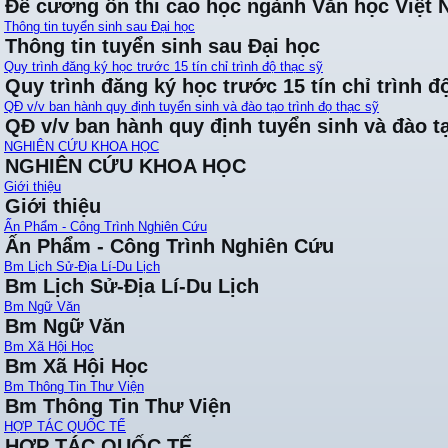
Đề cương ôn thi cao học ngành Văn học Việt
Thông tin tuyển sinh sau Đại học
Thông tin tuyển sinh sau Đại học
Quy trình đăng ký học trước 15 tín chỉ trình độ thạc sỹ
Quy trình đăng ký học trước 15 tín chỉ trình đ
QĐ v/v ban hành quy định tuyển sinh và đào tạo trình đọ thạc sỹ
QĐ v/v ban hành quy định tuyển sinh và đào tạ
NGHIÊN CỨU KHOA HỌC
NGHIÊN CỨU KHOA HỌC
Giới thiệu
Giới thiệu
Ấn Phẩm - Công Trình Nghiên Cứu
Ấn Phẩm - Công Trình Nghiên Cứu
Bm Lịch Sử-Địa Lí-Du Lịch
Bm Lịch Sử-Địa Lí-Du Lịch
Bm Ngữ Văn
Bm Ngữ Văn
Bm Xã Hội Học
Bm Xã Hội Học
Bm Thông Tin Thư Viện
Bm Thông Tin Thư Viện
HỢP TÁC QUỐC TẾ
HỢP TÁC QUỐC TẾ