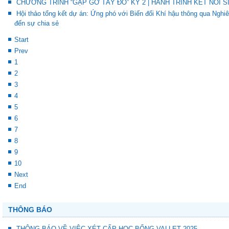
CHƯƠNG TRÌNH “GẶP GỠ TÂY ĐÔ” KỲ 2 | HÀNH TRÌNH KẾT NỐI S
Hội thảo tổng kết dự án: Ứng phó với Biến đổi Khí hậu thông qua Ng
đến sự chia sẻ
Start
Prev
1
2
3
4
5
6
7
8
9
10
Next
End
THÔNG BÁO
THÔNG BÁO VỀ VIỆC XÉT CẤP HỌC BỔNG VALLET 2025