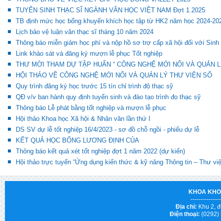
TUYỂN SINH THẠC SĨ NGÀNH VĂN HỌC VIỆT NAM Đợt 1.2025
TB định mức học bổng khuyến khích học tập từ HK2 năm học 2024-20
Lịch bảo vệ luận văn thạc sĩ tháng 10 năm 2024
Thông báo miễn giảm học phí và nộp hồ sơ trợ cấp xã hội đối với Sinh
Link khảo sát và đăng ký mượn lễ phục Tốt nghiệp
THƯ MỜI THAM DỰ TẬP HUẤN “ CÔNG NGHỆ MỚI NỔI VÀ QUẢN L
HỘI THẢO VỀ CÔNG NGHỆ MỚI NỔI VÀ QUẢN LÝ THƯ VIỆN SỐ
Quy trình đăng ký học trước 15 tín chỉ trình độ thạc sỹ
QĐ v/v ban hành quy định tuyển sinh và đào tạo trình đọ thạc sỹ
Thông báo Lễ phát bằng tốt nghiệp và mượn lễ phục
Hội thảo Khoa học Xã hội & Nhân văn lần thứ I
DS SV dự lễ tốt nghiệp 16/4/2023 - sơ đồ chỗ ngồi - phiếu dự lễ
KẾT QUẢ HỌC BỔNG LƯƠNG ĐỊNH CỦA
Thông báo kết quả xét tốt nghiệp đợt 1 năm 2022 (dự kiến)
Hội thảo trực tuyến “Ứng dụng kiến thức & kỹ năng Thông tin – Thư vi
KHOA KHO
---------------
Địa chỉ:
Khu 2, đ
Điện thoại:
(0292)