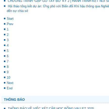
CHƯƠNG TRÌNH “GẶP GỠ TÂY ĐÔ” KỲ 2 | HÀNH TRÌNH KẾT NỐI S
Hội thảo tổng kết dự án: Ứng phó với Biến đổi Khí hậu thông qua Ng
đến sự chia sẻ
Start
Prev
1
2
3
4
5
6
7
8
9
10
Next
End
THÔNG BÁO
THÔNG BÁO VỀ VIỆC XÉT CẤP HỌC BỔNG VALLET 2025