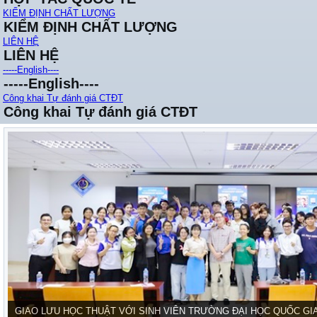
KIỂM ĐỊNH CHẤT LƯỢNG
KIỂM ĐỊNH CHẤT LƯỢNG
LIÊN HỆ
LIÊN HỆ
-----English----
-----English----
Công khai Tự đánh giá CTĐT
Công khai Tự đánh giá CTĐT
GIAO LƯU HỌC THUẬT VỚI SINH VIÊN TRƯỜNG ĐẠI HỌC QUỐC GI