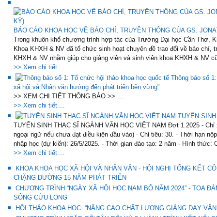
BÁO CÁO KHOA HỌC VỀ BÁO CHÍ, TRUYỀN THÔNG CỦA GS. JONAT
Trong khuôn khổ chương trình hợp tác của Trường Đại học Cần Thơ, K
Khoa KHXH & NV đã tổ chức sinh hoạt chuyên đề trao đổi về báo chí, t
KHXH & NV nhằm giúp cho giảng viên và sinh viên khoa KHXH & NV cũ
>> Xem chi tiết....
Thông báo số 1:
xã hội và Nhân văn hướng đến phát triển bền vững"
>> XEM CHI TIẾT THÔNG BÁO >> ....
>> Xem chi tiết....
TUYỂN SINH
TUYỂN SINH THẠC SĨ NGÀNH VĂN HỌC VIỆT NAM Đợt 1.2025 - Chỉ xét 
ngoại ngữ nếu chưa đạt điều kiện đầu vào) - Chỉ tiêu: 30. - Thời hạn nộ
nhập học (dự kiến): 26/5/2025. - Thời gian đào tạo: 2 năm - Hình thức: 
>> Xem chi tiết....
KHOA KHOA HỌC XÃ HỘI VÀ NHÂN VĂN - HỘI NGHỊ TỔNG KẾT CÔ
CHẶNG ĐƯỜNG 15 NĂM PHÁT TRIỂN
CHƯƠNG TRÌNH “NGÀY XÃ HỘI HỌC NAM BỘ NĂM 2024” - TỌA Đ
SÔNG CỬU LONG”
HỘI THẢO KHOA HỌC: “NÂNG CAO CHẤT LƯỢNG GIẢNG DẠY VĂN 