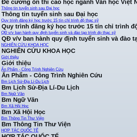
Đề cương ôn thi cao học ngành Văn học Việt
Thông tin tuyển sinh sau Đại học
Thông tin tuyển sinh sau Đại học
Quy trình đăng ký học trước 15 tín chỉ trình độ thạc sỹ
Quy trình đăng ký học trước 15 tín chỉ trình đ
QĐ v/v ban hành quy định tuyển sinh và đào tạo trình đọ thạc sỹ
QĐ v/v ban hành quy định tuyển sinh và đào tạ
NGHIÊN CỨU KHOA HỌC
NGHIÊN CỨU KHOA HỌC
Giới thiệu
Giới thiệu
Ấn Phẩm - Công Trình Nghiên Cứu
Ấn Phẩm - Công Trình Nghiên Cứu
Bm Lịch Sử-Địa Lí-Du Lịch
Bm Lịch Sử-Địa Lí-Du Lịch
Bm Ngữ Văn
Bm Ngữ Văn
Bm Xã Hội Học
Bm Xã Hội Học
Bm Thông Tin Thư Viện
Bm Thông Tin Thư Viện
HỢP TÁC QUỐC TẾ
HỢP TÁC QUỐC TẾ