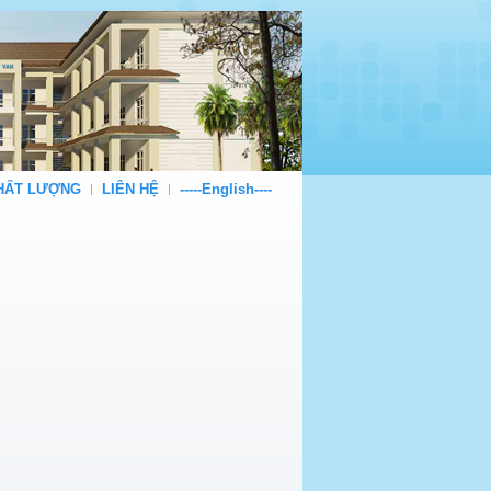
CHẤT LƯỢNG
LIÊN HỆ
-----English----