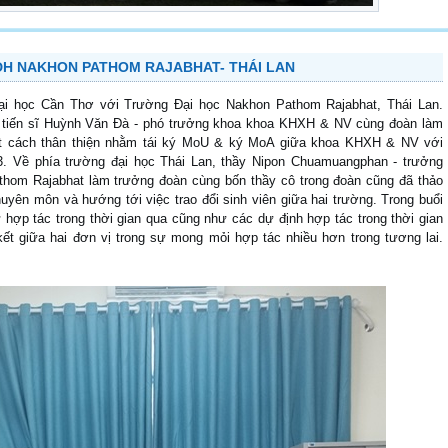
ĐH NAKHON PATHOM RAJABHAT- THÁI LAN
i học Cần Thơ với Trường Đại học Nakhon Pathom Rajabhat, Thái Lan.
, tiến sĩ Huỳnh Văn Đà - phó trưởng khoa khoa KHXH & NV cùng đoàn làm
một cách thân thiện nhằm tái ký MoU & ký MoA giữa khoa KHXH & NV với
3. Về phía trường đại học Thái Lan, thầy Nipon Chuamuangphan - trưởng
om Rajabhat làm trưởng đoàn cùng bốn thầy cô trong đoàn cũng đã thảo
huyên môn và hướng tới việc trao đổi sinh viên giữa hai trường. Trong buổi
 hợp tác trong thời gian qua cũng như các dự định hợp tác trong thời gian
ết giữa hai đơn vị trong sự mong mỏi hợp tác nhiều hơn trong tương lai.