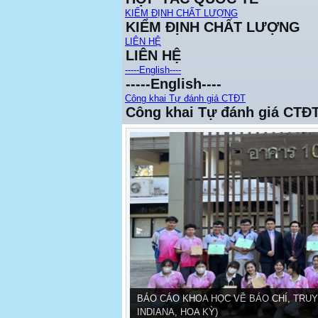
KIỂM ĐỊNH CHẤT LƯỢNG
KIỂM ĐỊNH CHẤT LƯỢNG
LIÊN HỆ
LIÊN HỆ
-----English----
-----English----
Công khai Tự đánh giá CTĐT
Công khai Tự đánh giá CTĐ
BÁO CÁO KHOA HỌC VỀ BÁO CHÍ, TRUY
INDIANA, HOA KỲ)