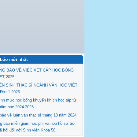
báo mới nhất
NG BÁO VỀ VIỆC XÉT CẤP HỌC BỔNG
ET 2025
ỂN SINH THẠC SĨ NGÀNH VĂN HỌC VIỆT
Đợt 1.2025
ịnh mức học bổng khuyến khích học tập từ
năm học 2024-2025
 bảo vệ luận văn thạc sĩ tháng 10 năm 2024
g báo miễn giảm học phí và nộp hồ sơ trợ
ã hội đối với Sinh viên Khóa 50