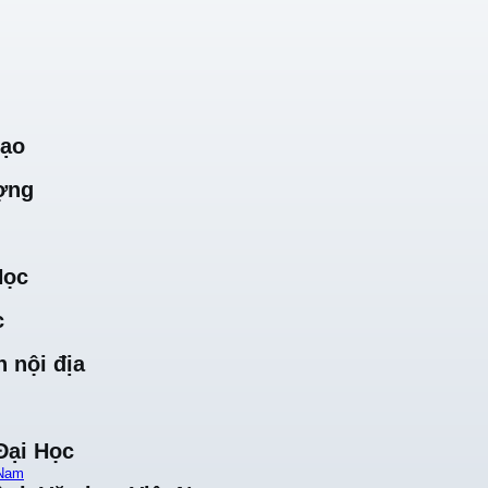
Tạo
ợng
Học
c
 nội địa
Đại Học
 Nam