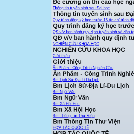
Đề cương ôn thi cao học ng
Thông tin tuyển sinh sau Đại học
Thông tin tuyển sinh sau Đạ
Quy trình đăng ký học trước 15 tín chỉ trình đ
Quy trình đăng ký học trước 
QĐ v/v ban hành quy định tuyển sinh và đào tạ
QĐ v/v ban hành quy định tu
NGHIÊN CỨU KHOA HỌC
NGHIÊN CỨU KHOA HỌC
Giới thiệu
Giới thiệu
Ấn Phẩm - Công Trình Nghiên Cứu
Ấn Phẩm - Công Trình Nghi
Bm Lịch Sử-Địa Lí-Du Lịch
Bm Lịch Sử-Địa Lí-Du Lịch
Bm Ngữ Văn
Bm Ngữ Văn
Bm Xã Hội Học
Bm Xã Hội Học
Bm Thông Tin Thư Viện
Bm Thông Tin Thư Viện
HỢP TÁC QUỐC TẾ
HỢP TÁC QUỐC TẾ