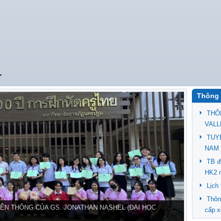
T
Thông 
THÔ
VALL
TUY
NAM 
TB đ
HK2 
Lịch
Thôn
ỀN THÔNG CỦA GS. JONATHAN NASHEL (ĐẠI HỌC
cấp x