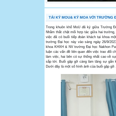
TÁI KÝ MOU& KÝ MOA VỚI TRƯỜNG 
Trong khuôn khổ MoU đã ký giữa Trường Đạ
Nhằm thắt chặt mối hợp tác giữa hai trường
việc đã có buổi tiếp đoàn khách tại khoa 
trường Đại học này vào sáng ngày 26/9/202
khoa KHXH & NV trường Đại học Nakhon Path
luận các vấn đề liên quan đến việc trao đổi c
làm việc, hai bên có sự thống nhất cao về sự
sắp tới. Buổi gặp gỡ càng làm tăng sự gắn k
Dưới đây là một số hình ảnh của buổi gặp gỡ.