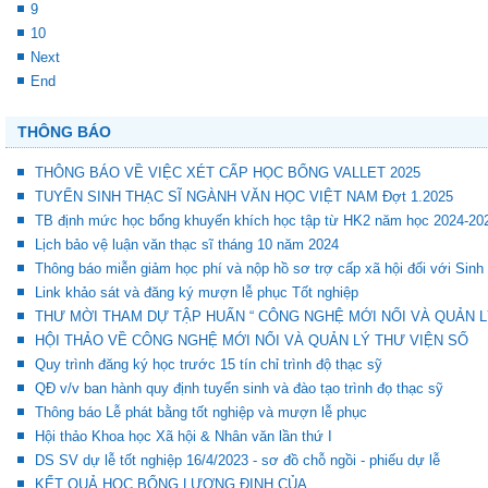
9
10
Next
End
THÔNG BÁO
THÔNG BÁO VỀ VIỆC XÉT CẤP HỌC BỔNG VALLET 2025
TUYỂN SINH THẠC SĨ NGÀNH VĂN HỌC VIỆT NAM Đợt 1.2025
TB định mức học bổng khuyến khích học tập từ HK2 năm học 2024-20
Lịch bảo vệ luận văn thạc sĩ tháng 10 năm 2024
Thông báo miễn giảm học phí và nộp hồ sơ trợ cấp xã hội đối với Sinh
Link khảo sát và đăng ký mượn lễ phục Tốt nghiệp
THƯ MỜI THAM DỰ TẬP HUẤN “ CÔNG NGHỆ MỚI NỔI VÀ QUẢN L
HỘI THẢO VỀ CÔNG NGHỆ MỚI NỔI VÀ QUẢN LÝ THƯ VIỆN SỐ
Quy trình đăng ký học trước 15 tín chỉ trình độ thạc sỹ
QĐ v/v ban hành quy định tuyển sinh và đào tạo trình đọ thạc sỹ
Thông báo Lễ phát bằng tốt nghiệp và mượn lễ phục
Hội thảo Khoa học Xã hội & Nhân văn lần thứ I
DS SV dự lễ tốt nghiệp 16/4/2023 - sơ đồ chỗ ngồi - phiếu dự lễ
KẾT QUẢ HỌC BỔNG LƯƠNG ĐỊNH CỦA