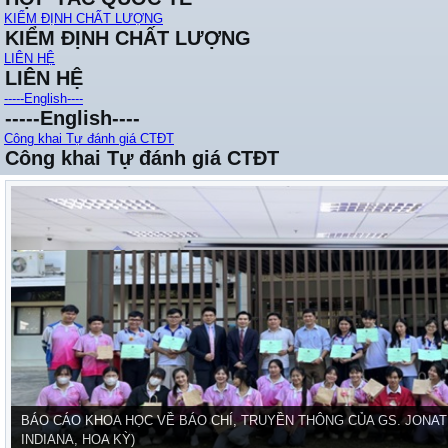
KIỂM ĐỊNH CHẤT LƯỢNG
KIỂM ĐỊNH CHẤT LƯỢNG
LIÊN HỆ
LIÊN HỆ
-----English----
-----English----
Công khai Tự đánh giá CTĐT
Công khai Tự đánh giá CTĐT
BÁO CÁO KHOA HỌC VỀ BÁO CHÍ, TRUYỀN THÔNG CỦA GS. JONAT
INDIANA, HOA KỲ)