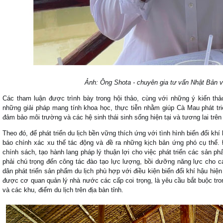
Ảnh: Ông Shota - chuyên gia tư vấn Nhật Bản về 
Các tham luận được trình bày trong hội thảo, cùng với những ý kiến thả
những giải pháp mang tính khoa học, thực tiễn nhằm giúp Cà Mau phát triể
đảm bảo môi trường và các hệ sinh thái sinh sống hiện tại và tương lai trên 
Theo đó, để phát triển du lịch bền vững thích ứng với tình hình biến đổi khí
báo chính xác xu thế tác động và đề ra những kịch bản ứng phó cụ thể. 
chính sách, tạo hành lang pháp lý thuận lợi cho việc phát triển các sản phẩ
phải chú trọng đến công tác đào tạo lực lượng, bồi dưỡng năng lực cho c
dân phát triển sản phẩm du lịch phù hợp với điều kiện biến đổi khí hậu hiện
được cơ quan quản lý nhà nước các cấp coi trọng, là yêu cầu bắt buộc trong
và các khu, điểm du lịch trên địa bàn tỉnh.