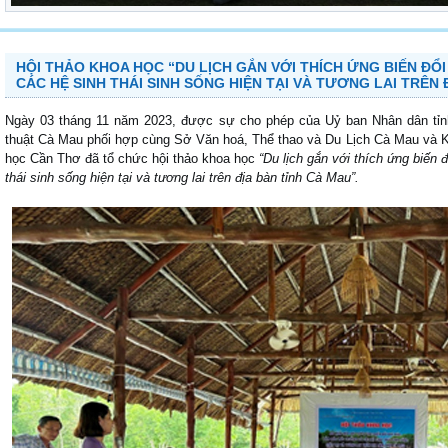
HỘI THẢO KHOA HỌC “DU LỊCH GẮN VỚI THÍCH ỨNG BIẾN ĐỔ
CÁC HỆ SINH THÁI SINH SỐNG HIỆN TẠI VÀ TƯƠNG LAI TRÊN 
Ngày 03 tháng 11 năm 2023, được sự cho phép của Uỷ ban Nhân dân tỉn
thuật Cà Mau phối hợp cùng Sở Văn hoá, Thể thao và Du Lịch Cà Mau và 
học Cần Thơ đã tổ chức hội thảo khoa học
“Du lịch gắn với thích ứng biến 
thái sinh sống hiện tại và tương lai trên địa bàn tỉnh Cà Mau”.