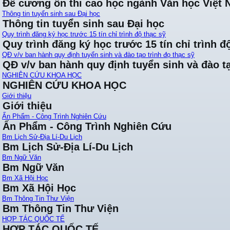
Đề cương ôn thi cao học ngành Văn học Việt
Thông tin tuyển sinh sau Đại học
Thông tin tuyển sinh sau Đại học
Quy trình đăng ký học trước 15 tín chỉ trình độ thạc sỹ
Quy trình đăng ký học trước 15 tín chỉ trình đ
QĐ v/v ban hành quy định tuyển sinh và đào tạo trình đọ thạc sỹ
QĐ v/v ban hành quy định tuyển sinh và đào tạ
NGHIÊN CỨU KHOA HỌC
NGHIÊN CỨU KHOA HỌC
Giới thiệu
Giới thiệu
Ấn Phẩm - Công Trình Nghiên Cứu
Ấn Phẩm - Công Trình Nghiên Cứu
Bm Lịch Sử-Địa Lí-Du Lịch
Bm Lịch Sử-Địa Lí-Du Lịch
Bm Ngữ Văn
Bm Ngữ Văn
Bm Xã Hội Học
Bm Xã Hội Học
Bm Thông Tin Thư Viện
Bm Thông Tin Thư Viện
HỢP TÁC QUỐC TẾ
HỢP TÁC QUỐC TẾ