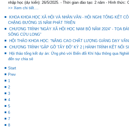
nhập học (dự kiến): 26/5/2025. - Thời gian đào tạo: 2 năm - Hình thức: 
>> Xem chi tiết....
KHOA KHOA HỌC XÃ HỘI VÀ NHÂN VĂN - HỘI NGHỊ TỔNG KẾT CÔ
CHẶNG ĐƯỜNG 15 NĂM PHÁT TRIỂN
CHƯƠNG TRÌNH “NGÀY XÃ HỘI HỌC NAM BỘ NĂM 2024” - TỌA Đ
SÔNG CỬU LONG”
HỘI THẢO KHOA HỌC: “NÂNG CAO CHẤT LƯỢNG GIẢNG DẠY VĂN 
CHƯƠNG TRÌNH “GẶP GỠ TÂY ĐÔ” KỲ 2 | HÀNH TRÌNH KẾT NỐI S
Hội thảo tổng kết dự án: Ứng phó với Biến đổi Khí hậu thông qua Ng
đến sự chia sẻ
Start
Prev
1
2
3
4
5
6
7
8