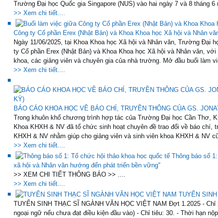
Trường Đại học Quốc gia Singapore (NUS) vào hai ngày 7 và 8 tháng 6 
>> Xem chi tiết....
Công ty Cổ phần Erex (Nhật Bản) và Khoa Khoa học Xã hội và Nhân vă
Ngày 11/06/2025, tại Khoa Khoa học Xã hội và Nhân văn, Trường Đại họ
ty Cổ phần Erex (Nhật Bản) và Khoa Khoa học Xã hội và Nhân văn, với
khoa, các giảng viên và chuyên gia của nhà trường. Mở đầu buổi làm việ
>> Xem chi tiết....
BÁO CÁO KHOA HỌC VỀ BÁO CHÍ, TRUYỀN THÔNG CỦA GS. JONAT
Trong khuôn khổ chương trình hợp tác của Trường Đại học Cần Thơ, K
Khoa KHXH & NV đã tổ chức sinh hoạt chuyên đề trao đổi về báo chí, t
KHXH & NV nhằm giúp cho giảng viên và sinh viên khoa KHXH & NV cũ
>> Xem chi tiết....
Thông báo số 1:
xã hội và Nhân văn hướng đến phát triển bền vững"
>> XEM CHI TIẾT THÔNG BÁO >> ....
>> Xem chi tiết....
TUYỂN SINH
TUYỂN SINH THẠC SĨ NGÀNH VĂN HỌC VIỆT NAM Đợt 1.2025 - Chỉ xét 
ngoại ngữ nếu chưa đạt điều kiện đầu vào) - Chỉ tiêu: 30. - Thời hạn nộ