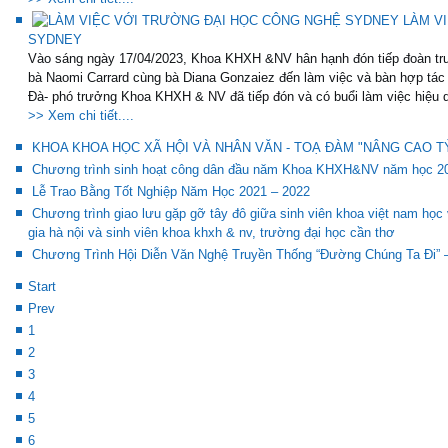
LÀM V
SYDNEY
Vào sáng ngày 17/04/2023, Khoa KHXH &NV hân hạnh đón tiếp đoàn trư
bà Naomi Carrard cùng bà Diana Gonzaiez đến làm việc và bàn hợp tác 
Đà- phó trưởng Khoa KHXH & NV đã tiếp đón và có buổi làm việc hiệu q
>> Xem chi tiết....
KHOA KHOA HỌC XÃ HỘI VÀ NHÂN VĂN - TOẠ ĐÀM "NÂNG CAO TỶ
Chương trình sinh hoạt công dân đầu năm Khoa KHXH&NV năm học 2
Lễ Trao Bằng Tốt Nghiệp Năm Học 2021 – 2022
Chương trình giao lưu gặp gỡ tây đô giữa sinh viên khoa việt nam học 
gia hà nội và sinh viên khoa khxh & nv, trường đại học cần thơ
Chương Trình Hội Diễn Văn Nghệ Truyền Thống “Đường Chúng Ta Đi” –
Start
Prev
1
2
3
4
5
6