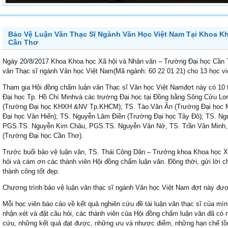
Bảo Vệ Luận Văn Thạc Sĩ Ngành Văn Học Việt Nam Tại Khoa Kh
Cần Thơ
Ngày 20/8/2017 Khoa Khoa học Xã hội và Nhân văn – Trường Đại học Cần Th
văn Thạc sĩ ngành Văn học Việt Nam(Mã ngành: 60 22 01 21) cho 13 học vi
Tham gia Hội đồng chấm luận văn Thạc sĩ Văn học Việt Namđợt này có 10 
Đại học Tp. Hồ Chí Minhvà các trường Đại học tại Đồng bằng Sông Cửu Lo
(Trường Đại học KHXH &NV Tp.KHCM); TS. Tào Văn Ân (Trường Đại học 
Đại học Văn Hiến); TS. Nguyễn Lâm Điền (Trường Đại học Tây Đô); TS. N
PGS.TS. Nguyễn Kim Châu, PGS.TS. Nguyễn Văn Nở, TS. Trần Văn Minh, 
(Trường Đại học Cần Thơ).
Trước buổi bảo vệ luận văn, TS. Thái Công Dân – Trưởng khoa Khoa học X
hỏi và cám ơn các thành viên Hội đồng chấm luận văn. Đồng thời, gửi lời c
thành công tốt đẹp.
Chương trình bảo vệ luận văn thạc sĩ ngành Văn học Việt Nam đợt này đượ
Mỗi học viên báo cáo về kết quả nghiên cứu đề tài luận văn thạc sĩ của mì
nhận xét và đặt câu hỏi, các thành viên của Hội đồng chấm luận văn đã có n
cứu, những kết quả đạt được, những ưu và nhược điểm, những hạn chế tồn 