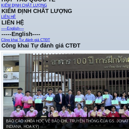
KIỂM ĐỊNH CHẤT LƯỢNG
KIỂM ĐỊNH CHẤT LƯỢNG
LIÊN HỆ
LIÊN HỆ
-----English----
-----English----
Công khai Tự đánh giá CTĐT
Công khai Tự đánh giá CTĐT
BÁO CÁO KHOA HỌC VỀ BÁO CHÍ, TRUYỀN THÔNG CỦA GS. JONAT
INDIANA, HOA KỲ)