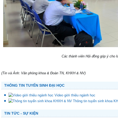
Các thành viên Hội đồng góp ý cho l
(Tin và Ảnh: Văn phòng khoa & Đoàn TN, KHXH & NV)
THÔNG TIN TUYỂN SINH ĐẠI HỌC
Video giới thiệu ngành học
Thông tin tuyển sinh khoa 
TIN TỨC - SỰ KIỆN