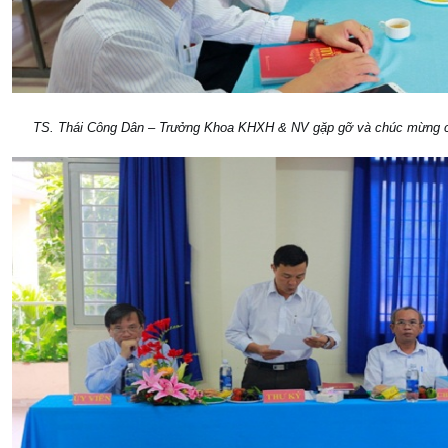
TS. Thái Công Dân – Trưởng Khoa KHXH & NV gặp gỡ và chúc mừng cá