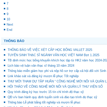
7
8
9
10
Next
End
THÔNG BÁO
THÔNG BÁO VỀ VIỆC XÉT CẤP HỌC BỔNG VALLET 2025
TUYỂN SINH THẠC SĨ NGÀNH VĂN HỌC VIỆT NAM Đợt 1.2025
TB định mức học bổng khuyến khích học tập từ HK2 năm học 2024-20
Lịch bảo vệ luận văn thạc sĩ tháng 10 năm 2024
Thông báo miễn giảm học phí và nộp hồ sơ trợ cấp xã hội đối với Sinh
Link khảo sát và đăng ký mượn lễ phục Tốt nghiệp
THƯ MỜI THAM DỰ TẬP HUẤN “ CÔNG NGHỆ MỚI NỔI VÀ QUẢN L
HỘI THẢO VỀ CÔNG NGHỆ MỚI NỔI VÀ QUẢN LÝ THƯ VIỆN SỐ
Quy trình đăng ký học trước 15 tín chỉ trình độ thạc sỹ
QĐ v/v ban hành quy định tuyển sinh và đào tạo trình đọ thạc sỹ
Thông báo Lễ phát bằng tốt nghiệp và mượn lễ phục