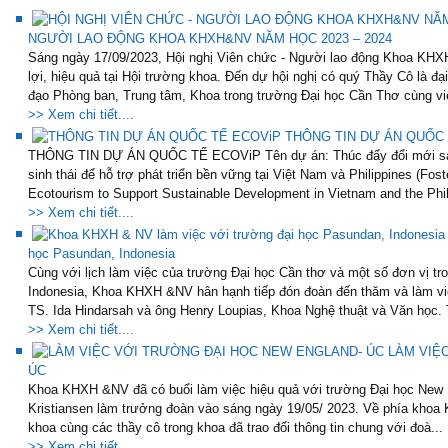
NGƯỜI LAO ĐỘNG KHOA KHXH&NV NĂM HỌC 2023 – 2024
Sáng ngày 17/09/2023, Hội nghị Viên chức - Người lao động Khoa KHX
lợi, hiệu quả tại Hội trường khoa. Đến dự hội nghị có quý Thầy Cô là đ
đạo Phòng ban, Trung tâm, Khoa trong trường Đại học Cần Thơ cùng vi
>> Xem chi tiết....
THÔNG TIN DỰ ÁN QUỐC
THÔNG TIN DỰ ÁN QUỐC TẾ ECOViP Tên dự án: Thúc đẩy đổi mới sáng t
sinh thái để hỗ trợ phát triển bền vững tại Việt Nam và Philippines (Fos
Ecotourism to Support Sustainable Development in Vietnam and the Phil
>> Xem chi tiết....
học Pasundan, Indonesia
Cùng với lịch làm việc của trường Đại học Cần thơ và một số đơn vị tr
Indonesia, Khoa KHXH &NV hân hạnh tiếp đón đoàn đến thăm và làm vi
TS. Ida Hindarsah và ông Henry Loupias, Khoa Nghệ thuật và Văn học. T
>> Xem chi tiết....
LÀM VIỆ
ÚC
Khoa KHXH &NV đã có buổi làm việc hiệu quả với trường Đại học New E
Kristiansen làm trưởng đoàn vào sáng ngày 19/05/ 2023. Về phía khoa
khoa cùng các thầy cô trong khoa đã trao đổi thông tin chung với đoà...
>> Xem chi tiết....