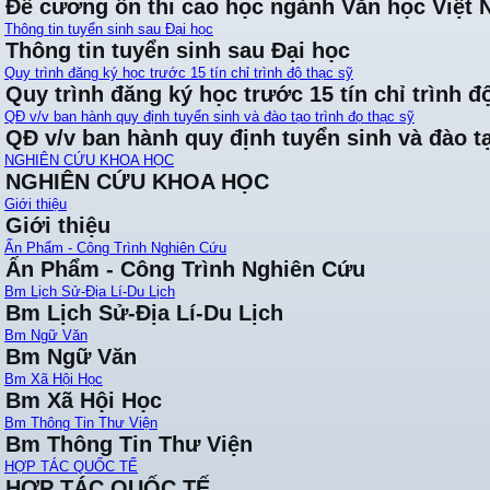
Đề cương ôn thi cao học ngành Văn học Việt
Thông tin tuyển sinh sau Đại học
Thông tin tuyển sinh sau Đại học
Quy trình đăng ký học trước 15 tín chỉ trình độ thạc sỹ
Quy trình đăng ký học trước 15 tín chỉ trình đ
QĐ v/v ban hành quy định tuyển sinh và đào tạo trình đọ thạc sỹ
QĐ v/v ban hành quy định tuyển sinh và đào tạ
NGHIÊN CỨU KHOA HỌC
NGHIÊN CỨU KHOA HỌC
Giới thiệu
Giới thiệu
Ấn Phẩm - Công Trình Nghiên Cứu
Ấn Phẩm - Công Trình Nghiên Cứu
Bm Lịch Sử-Địa Lí-Du Lịch
Bm Lịch Sử-Địa Lí-Du Lịch
Bm Ngữ Văn
Bm Ngữ Văn
Bm Xã Hội Học
Bm Xã Hội Học
Bm Thông Tin Thư Viện
Bm Thông Tin Thư Viện
HỢP TÁC QUỐC TẾ
HỢP TÁC QUỐC TẾ