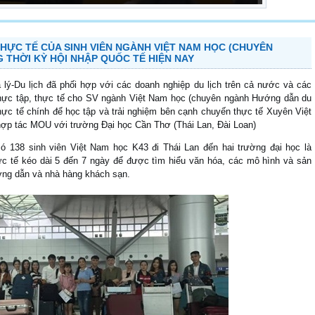
HỰC TẾ CỦA SINH VIÊN NGÀNH VIỆT NAM HỌC (CHUYÊN
THỜI KỲ HỘI NHẬP QUỐC TẾ HIỆN NAY
lý-Du lịch đã phối hợp với các doanh nghiệp du lịch trên cả nước và các
 thực tập, thực tế cho SV ngành Việt Nam học (chuyên ngành Hướng dẫn du
thực tế chính để học tập và trải nghiệm bên cạnh chuyến thực tế Xuyên Việt
í hợp tác MOU với trường Đại học Cần Thơ (Thái Lan, Đài Loan)
có 138 sinh viên Việt Nam học K43 đi Thái Lan đến hai trường đại học là
c tế kéo dài 5 đến 7 ngày để được tìm hiểu văn hóa, các mô hình và sản
ớng dẫn và nhà hàng khách sạn.