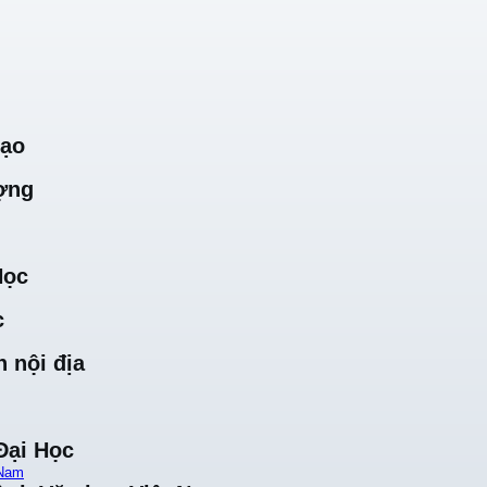
Tạo
ợng
Học
c
 nội địa
Đại Học
 Nam