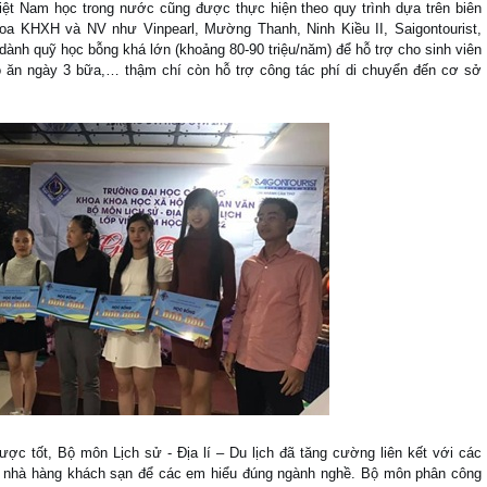
Việt Nam học trong nước cũng được thực hiện theo quy trình dựa trên biên
oa KHXH và NV như Vinpearl, Mường Thanh, Ninh Kiều II, Saigontourist,
 dành quỹ học bỗng khá lớn (khoảng 80-90 triệu/năm) để hỗ trợ cho sinh viên
 ăn ngày 3 bữa,… thậm chí còn hỗ trợ công tác phí di chuyển đến cơ sở
ợc tốt, Bộ môn Lịch sử - Địa lí – Du lịch đã tăng cường liên kết với các
h, nhà hàng khách sạn để các em hiểu đúng ngành nghề. Bộ môn phân công