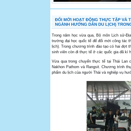
ĐỔI MỚI HOẠT ĐỘNG THỰC TẬP VÀ T
NGÀNH HƯỚNG DẪN DU LỊCH) TRONG 
Trong năm học vừa qua, Bộ môn Lịch sử-Địa 
trường đại học quốc tế để đổi mới công tác
lịch). Trong chương trình đào tạo có hai đợt 
sinh viên còn đi thực tế ở các quốc gia đã k
Vừa qua trong chuyến thực tế tại Thái Lan 
Nakhon Pathom và Rangsit. Chương trình thự
phẩm du lịch của người Thái và nghiệp vụ hư