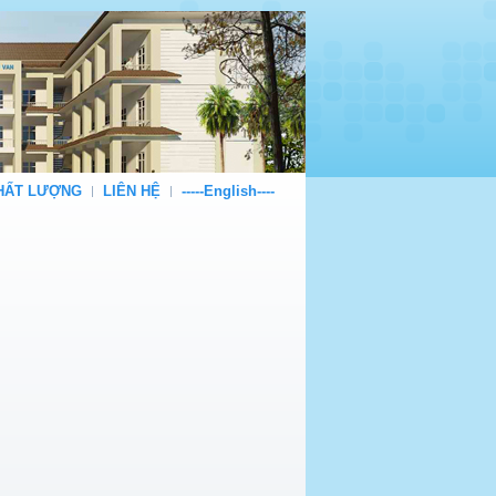
CHẤT LƯỢNG
LIÊN HỆ
-----English----