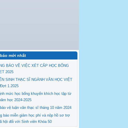
báo mới nhất
NG BÁO VỀ VIỆC XÉT CẤP HỌC BỔNG
ET 2025
ỂN SINH THẠC SĨ NGÀNH VĂN HỌC VIỆT
Đợt 1.2025
ịnh mức học bổng khuyến khích học tập từ
năm học 2024-2025
 bảo vệ luận văn thạc sĩ tháng 10 năm 2024
g báo miễn giảm học phí và nộp hồ sơ trợ
ã hội đối với Sinh viên Khóa 50