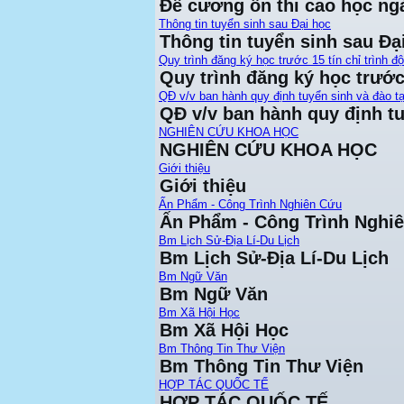
Đề cương ôn thi cao học ng
Thông tin tuyển sinh sau Đại học
Thông tin tuyển sinh sau Đạ
Quy trình đăng ký học trước 15 tín chỉ trình đ
Quy trình đăng ký học trước 
QĐ v/v ban hành quy định tuyển sinh và đào tạ
QĐ v/v ban hành quy định tu
NGHIÊN CỨU KHOA HỌC
NGHIÊN CỨU KHOA HỌC
Giới thiệu
Giới thiệu
Ấn Phẩm - Công Trình Nghiên Cứu
Ấn Phẩm - Công Trình Nghi
Bm Lịch Sử-Địa Lí-Du Lịch
Bm Lịch Sử-Địa Lí-Du Lịch
Bm Ngữ Văn
Bm Ngữ Văn
Bm Xã Hội Học
Bm Xã Hội Học
Bm Thông Tin Thư Viện
Bm Thông Tin Thư Viện
HỢP TÁC QUỐC TẾ
HỢP TÁC QUỐC TẾ