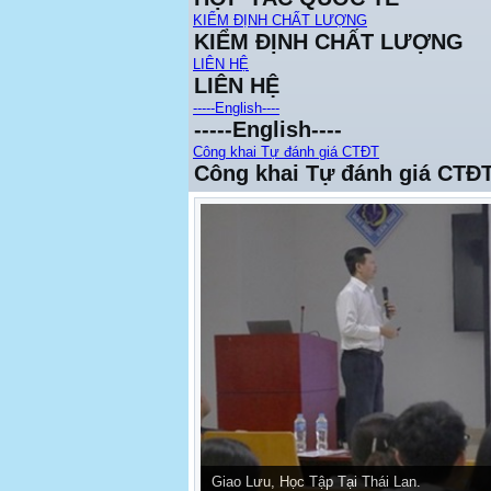
KIỂM ĐỊNH CHẤT LƯỢNG
KIỂM ĐỊNH CHẤT LƯỢNG
LIÊN HỆ
LIÊN HỆ
-----English----
-----English----
Công khai Tự đánh giá CTĐT
Công khai Tự đánh giá CTĐ
Giao Lưu, Học Tập Tại Thái Lan.