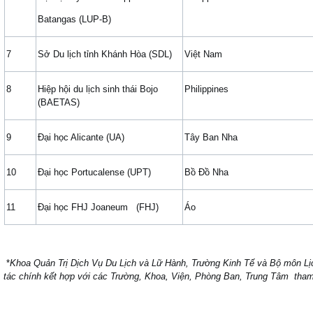
Batangas (LUP-B)
7
Sở Du lịch tỉnh Khánh Hòa (SDL)
Việt Nam
8
Hiệp hội du lịch sinh thái Bojo
Philippines
(BAETAS)
9
Đại học Alicante (UA)
Tây Ban Nha
10
Đại học Portucalense (UPT)
Bồ Đồ Nha
11
Đại học FHJ Joaneum (FHJ)
Áo
*
Khoa Quản Trị Dịch Vụ Du Lịch và Lữ Hành, Trường Kinh Tế và Bộ môn Lị
tác chính kết hợp với các Trường, Khoa, Viện, Phòng Ban, Trung Tâm tham 