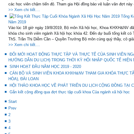
các học viên chậm tiến độ. Tham gia Hội đồng bảo vệ luận văn đợt này c
>> Xem chi tiết....
Tổng K
Năm 2019
Vào lúc 18 giờ ngày 19/8/2019, Bộ môn Xã hội học, Khoa KHXH&NV đã t
khóa cho sinh viên ngành Xã hội học khóa 42. Đến dự buổi tổng kết có
ThS. Trần Thị Diễm Cần – Quyền Trưởng Bộ môn cùng quý thầy, cô giản
>> Xem chi tiết....
ĐỔI MỚI HOẠT ĐỘNG THỰC TẬP VÀ THỰC TẾ CỦA SINH VIÊN N
HƯỚNG DẪN DU LỊCH) TRONG THỜI KỲ HỘI NHẬP QUỐC TẾ HIỆN
SINH HOẠT ĐẦU NĂM HỌC 2019 - 2020
CÁN BỘ VÀ SINH VIÊN KHOA KHXH&NV THAM GIA KHÓA THỰC TẬ
HÒA), ĐÀI LOAN
HỘI THẢO KHOA HỌC VỀ PHÁT TRIỂN DU LỊCH CỘNG ĐỒNG TẠI 
Gắn kết cộng đồng qua đợt thực tập cuối khoa Của ngành xã hội học
Start
Prev
2
3
4