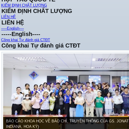
KIỂM ĐỊNH CHẤT LƯỢNG
KIỂM ĐỊNH CHẤT LƯỢNG
LIÊN HỆ
LIÊN HỆ
-----English----
-----English----
Công khai Tự đánh giá CTĐT
Công khai Tự đánh giá CTĐT
BÁO CÁO KHOA HỌC VỀ BÁO CHÍ, TRUYỀN THÔNG CỦA GS. JONAT
INDIANA, HOA KỲ)