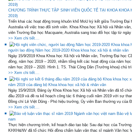
CHƯƠNG TRÌNH THỰC TẬP SINH VIÊN QUỐC TẾ TẠI KHOA KHOA HỌ
2019)
Triển khai các hoạt động trong khuôn khổ MoU ký kết giữa Trường Đại
Australia về việc trao đổi sinh viên. Khoa Khoa học Xã hội và Nhân vă
viên Trường Đại học Macquarie, Australia sang trao đổi học tập từ ngày 
>> Xem chi tiết....
người lao động Năm học 2019-2020 Khoa khoa học xã hội & nhân văn
Ngày 15/9/2019 Khoa Khoa học Xã hội và Nhân văn, Trường Đại học Cầ
đồng, năm học 2019 – 2020, nhằm tổng kết các hoạt động của năm học 
năm học 2019 – 2020. Hình 1. TS. Thái Công Dân (Trưởng khoa) chủ trì 
>> Xem chi tiết....
năm 2019 của đảng bộ Khoa khoa học xã hội & nhân văn
Ngày 15/9/2019, Đảng ủy Khoa Khoa học Xã hội và Nhân văn đã tổ chức
đầu 2019 và đề ra kế hoạch công tác 6 tháng cuối năm 2019 với sự tham
Đồng chí Lê Việt Dũng - Phó hiệu trưởng, Ủy viên Ban thường vụ của Đ
>> Xem chi tiết....
Bảo vệ l
nam
Thực hiện chương trình, kế hoạch đào tạo bậc Sau đại học của Trườn
KHXH&NV đã tổ chức Hội đồng chấm luận văn thạc sĩ ngành Văn học V