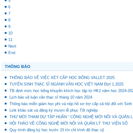
5
6
7
8
9
10
11
Next
End
THÔNG BÁO
THÔNG BÁO VỀ VIỆC XÉT CẤP HỌC BỔNG VALLET 2025
TUYỂN SINH THẠC SĨ NGÀNH VĂN HỌC VIỆT NAM Đợt 1.2025
TB định mức học bổng khuyến khích học tập từ HK2 năm học 2024-20
Lịch bảo vệ luận văn thạc sĩ tháng 10 năm 2024
Thông báo miễn giảm học phí và nộp hồ sơ trợ cấp xã hội đối với Sinh
Link khảo sát và đăng ký mượn lễ phục Tốt nghiệp
THƯ MỜI THAM DỰ TẬP HUẤN “ CÔNG NGHỆ MỚI NỔI VÀ QUẢN L
HỘI THẢO VỀ CÔNG NGHỆ MỚI NỔI VÀ QUẢN LÝ THƯ VIỆN SỐ
Quy trình đăng ký học trước 15 tín chỉ trình độ thạc sỹ