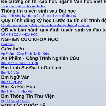
Đề cương ôn thi cao học ngành Văn học Việt
Thông tin tuyển sinh sau Đại học
Thông tin tuyển sinh sau Đại học
Quy trình đăng ký học trước 15 tín chỉ trình độ thạc sỹ
Quy trình đăng ký học trước 15 tín chỉ trình đ
QĐ v/v ban hành quy định tuyển sinh và đào tạo trình đọ thạc sỹ
QĐ v/v ban hành quy định tuyển sinh và đào tạ
NGHIÊN CỨU KHOA HỌC
NGHIÊN CỨU KHOA HỌC
Giới thiệu
Giới thiệu
Ấn Phẩm - Công Trình Nghiên Cứu
Ấn Phẩm - Công Trình Nghiên Cứu
Bm Lịch Sử-Địa Lí-Du Lịch
Bm Lịch Sử-Địa Lí-Du Lịch
Bm Ngữ Văn
Bm Ngữ Văn
Bm Xã Hội Học
Bm Xã Hội Học
Bm Thông Tin Thư Viện
Bm Thông Tin Thư Viện
HỢP TÁC QUỐC TẾ
HỢP TÁC QUỐC TẾ