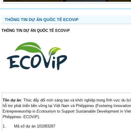
THÔNG TIN DỰ ÁN QUỐC TẾ ECOViP
THÔNG TIN DỰ ÁN QUỐC TẾ ECOViP
Tên dự án
: Thúc đẩy đổi mới sáng tạo và khởi nghiệp trong lĩnh vực du lịc
hỗ trợ phát triển bền vững tại Việt Nam và Philippines (Fostering Innovatio
Entrepreneurship in
Eco
tourism to Support Sustainable Development in
Vi
e
P
hilippines- ECOViP).
1. Mã số dự án 101083287