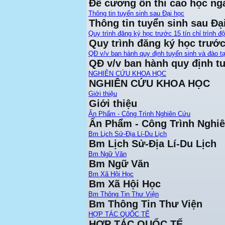
Đề cương ôn thi cao học ng
Thông tin tuyển sinh sau Đại học
Thông tin tuyển sinh sau Đạ
Quy trình đăng ký học trước 15 tín chỉ trình đ
Quy trình đăng ký học trước 
QĐ v/v ban hành quy định tuyển sinh và đào tạ
QĐ v/v ban hành quy định tu
NGHIÊN CỨU KHOA HỌC
NGHIÊN CỨU KHOA HỌC
Giới thiệu
Giới thiệu
Ấn Phẩm - Công Trình Nghiên Cứu
Ấn Phẩm - Công Trình Nghi
Bm Lịch Sử-Địa Lí-Du Lịch
Bm Lịch Sử-Địa Lí-Du Lịch
Bm Ngữ Văn
Bm Ngữ Văn
Bm Xã Hội Học
Bm Xã Hội Học
Bm Thông Tin Thư Viện
Bm Thông Tin Thư Viện
HỢP TÁC QUỐC TẾ
HỢP TÁC QUỐC TẾ