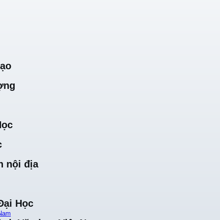
Tạo
ợng
Học
c
 nội địa
Đại Học
 Nam