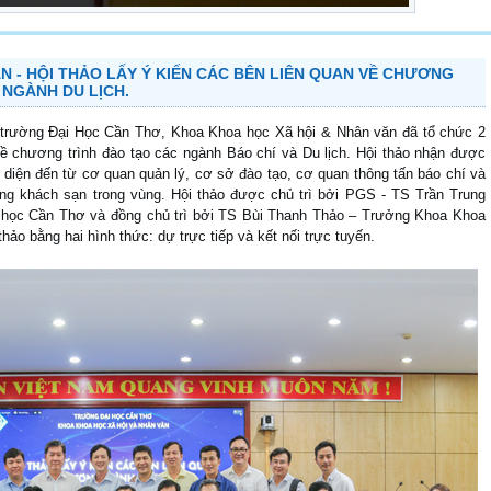
N - HỘI THẢO LẤY Ý KIẾN CÁC BÊN LIÊN QUAN VỀ CHƯƠNG
 NGÀNH DU LỊCH.
 trường Đại Học Cần Thơ, Khoa Khoa học Xã hội & Nhân văn đã tổ chức 2
về chương trình đào tạo các ngành Báo chí và Du lịch. Hội thảo nhận được
 diện đến từ cơ quan quản lý, cơ sở đào tạo, cơ quan thông tấn báo chí và
hàng khách sạn trong vùng. Hội thảo được chủ trì bởi PGS - TS Trần Trung
i học Cần Thơ và đồng chủ trì bởi TS Bùi Thanh Thảo – Trưởng Khoa Khoa
hảo bằng hai hình thức: dự trực tiếp và kết nối trực tuyến.