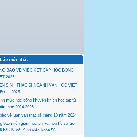
báo mới nhất
NG BÁO VỀ VIỆC XÉT CẤP HỌC BỔNG
ET 2025
ỂN SINH THẠC SĨ NGÀNH VĂN HỌC VIỆT
Đợt 1.2025
ịnh mức học bổng khuyến khích học tập từ
năm học 2024-2025
 bảo vệ luận văn thạc sĩ tháng 10 năm 2024
g báo miễn giảm học phí và nộp hồ sơ trợ
ã hội đối với Sinh viên Khóa 50