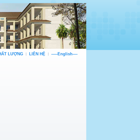
CHẤT LƯỢNG
LIÊN HỆ
-----English----