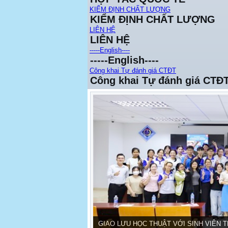
KIỂM ĐỊNH CHẤT LƯỢNG
KIỂM ĐỊNH CHẤT LƯỢNG
LIÊN HỆ
LIÊN HỆ
-----English----
-----English----
Công khai Tự đánh giá CTĐT
Công khai Tự đánh giá CTĐ
GIAO LƯU HỌC THUẬT VỚI SINH VIÊN 