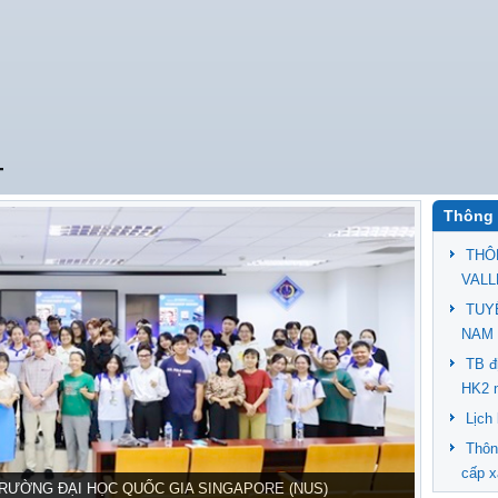
T
Thông 
THÔ
VALL
TUY
NAM 
TB đ
HK2 
Lịch
Thôn
cấp x
TRƯỜNG ĐẠI HỌC QUỐC GIA SINGAPORE (NUS)