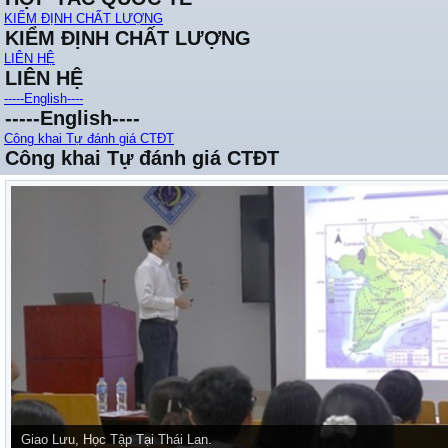
KIỂM ĐỊNH CHẤT LƯỢNG
KIỂM ĐỊNH CHẤT LƯỢNG
LIÊN HỆ
LIÊN HỆ
-----English----
-----English----
Công khai Tự đánh giá CTĐT
Công khai Tự đánh giá CTĐT
Giao Lưu, Học Tập Tại Thái Lan.