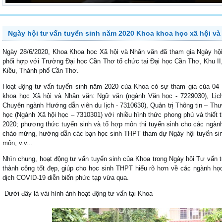
Ngày hội tư vấn tuyển sinh năm 2020 Khoa khoa học xã hội và
Ngày 28/6/2020, Khoa Khoa học Xã hội và Nhân văn đã tham gia Ngày hội
phối hợp với Trường Đại học Cần Thơ tổ chức tại Đại học Cần Thơ, Khu 
Kiều, Thành phố Cần Thơ.
Hoạt động tư vấn tuyển sinh năm 2020 của Khoa có sự tham gia của 04 
khoa học Xã hội và Nhân văn: Ngữ văn (ngành Văn học - 7229030), Lịch
Chuyên ngành Hướng dẫn viên du lịch - 7310630), Quản trị Thông tin – Thư
học (Ngành Xã hội học – 7310301) với nhiều hình thức phong phú và thiết 
2020; phương thức tuyển sinh và tổ hợp môn thi tuyển sinh cho các ngàn
chào mừng, hướng dẫn các bạn học sinh THPT tham dự Ngày hội tuyển si
môn, v.v...
Nhìn chung, hoạt động tư vấn tuyển sinh của Khoa trong Ngày hội Tư vấn
thành công tốt đẹp, giúp cho học sinh THPT hiểu rõ hơn về các ngành họ
dịch COVID-19 diễn biến phức tạp vừa qua.
Dưới đây là vài hình ảnh hoạt động tư vấn tại Khoa