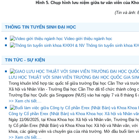
Hình 5. Chụp hình lưu niệm giữa tư vấn viên của Kh
(Tin và ảnh:
THÔNG TIN TUYỂN SINH ĐẠI HỌC
Video giới thiệu ngành học
Thông tin tuyển sinh khoa 
TIN TỨC - SỰ KIỆN
LƯU HỌC THUẬT VỚI SINH VIÊN TRƯỜNG ĐẠI HỌC QUỐC GIA SING
Trong khuôn khổ hợp tác quốc tế giữa trường Đại học Cần Thơ và trườ
Xã hội và Nhân Văn - Trường Đại học Cần Thơ đã tổ chức thành công ch
Trường Đại học Quốc gia Singapore (NUS) vào hai ngày 7 và 8 tháng 6 
>> Xem chi tiết....
Công ty Cổ phần Erex (Nhật Bản) và Khoa Khoa học Xã hội và Nhân vă
Ngày 11/06/2025, tại Khoa Khoa học Xã hội và Nhân văn, Trường Đại họ
ty Cổ phần Erex (Nhật Bản) và Khoa Khoa học Xã hội và Nhân văn, với
khoa, các giảng viên và chuyên gia của nhà trường. Mở đầu buổi làm việ
>> Xem chi tiết....