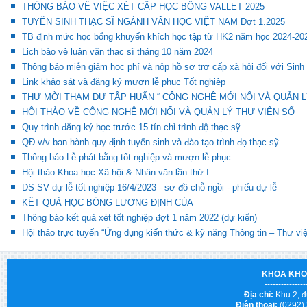
THÔNG BÁO VỀ VIỆC XÉT CẤP HỌC BỔNG VALLET 2025
TUYỂN SINH THẠC SĨ NGÀNH VĂN HỌC VIỆT NAM Đợt 1.2025
TB định mức học bổng khuyến khích học tập từ HK2 năm học 2024-20
Lịch bảo vệ luận văn thạc sĩ tháng 10 năm 2024
Thông báo miễn giảm học phí và nộp hồ sơ trợ cấp xã hội đối với Sinh
Link khảo sát và đăng ký mượn lễ phục Tốt nghiệp
THƯ MỜI THAM DỰ TẬP HUẤN “ CÔNG NGHỆ MỚI NỔI VÀ QUẢN L
HỘI THẢO VỀ CÔNG NGHỆ MỚI NỔI VÀ QUẢN LÝ THƯ VIỆN SỐ
Quy trình đăng ký học trước 15 tín chỉ trình độ thạc sỹ
QĐ v/v ban hành quy định tuyển sinh và đào tạo trình đọ thạc sỹ
Thông báo Lễ phát bằng tốt nghiệp và mượn lễ phục
Hội thảo Khoa học Xã hội & Nhân văn lần thứ I
DS SV dự lễ tốt nghiệp 16/4/2023 - sơ đồ chỗ ngồi - phiếu dự lễ
KẾT QUẢ HỌC BỔNG LƯƠNG ĐỊNH CỦA
Thông báo kết quả xét tốt nghiệp đợt 1 năm 2022 (dự kiến)
Hội thảo trực tuyến “Ứng dụng kiến thức & kỹ năng Thông tin – Thư vi
KHOA KHO
---------------
Địa chỉ:
Khu 2, đ
Điện thoại:
(0292)