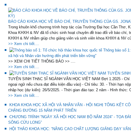
BÁO CÁO KHOA HỌC VỀ BÁO CHÍ, TRUYỀN THÔNG CỦA GS. JONAT
Trong khuôn khổ chương trình hợp tác của Trường Đại học Cần Thơ, K
Khoa KHXH & NV đã tổ chức sinh hoạt chuyên đề trao đổi về báo chí, t
KHXH & NV nhằm giúp cho giảng viên và sinh viên khoa KHXH & NV cũ
>> Xem chi tiết....
Thông báo số 1:
xã hội và Nhân văn hướng đến phát triển bền vững"
>> XEM CHI TIẾT THÔNG BÁO >> ....
>> Xem chi tiết....
TUYỂN SINH
TUYỂN SINH THẠC SĨ NGÀNH VĂN HỌC VIỆT NAM Đợt 1.2025 - Chỉ xét 
ngoại ngữ nếu chưa đạt điều kiện đầu vào) - Chỉ tiêu: 30. - Thời hạn nộ
nhập học (dự kiến): 26/5/2025. - Thời gian đào tạo: 2 năm - Hình thức: 
>> Xem chi tiết....
KHOA KHOA HỌC XÃ HỘI VÀ NHÂN VĂN - HỘI NGHỊ TỔNG KẾT CÔ
CHẶNG ĐƯỜNG 15 NĂM PHÁT TRIỂN
CHƯƠNG TRÌNH “NGÀY XÃ HỘI HỌC NAM BỘ NĂM 2024” - TỌA Đ
SÔNG CỬU LONG”
HỘI THẢO KHOA HỌC: “NÂNG CAO CHẤT LƯỢNG GIẢNG DẠY VĂN 