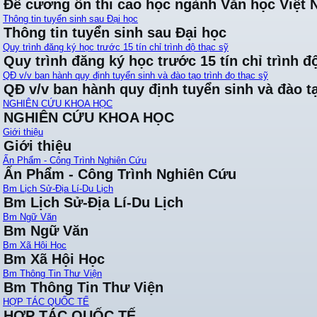
Đề cương ôn thi cao học ngành Văn học Việt
Thông tin tuyển sinh sau Đại học
Thông tin tuyển sinh sau Đại học
Quy trình đăng ký học trước 15 tín chỉ trình độ thạc sỹ
Quy trình đăng ký học trước 15 tín chỉ trình đ
QĐ v/v ban hành quy định tuyển sinh và đào tạo trình đọ thạc sỹ
QĐ v/v ban hành quy định tuyển sinh và đào tạ
NGHIÊN CỨU KHOA HỌC
NGHIÊN CỨU KHOA HỌC
Giới thiệu
Giới thiệu
Ấn Phẩm - Công Trình Nghiên Cứu
Ấn Phẩm - Công Trình Nghiên Cứu
Bm Lịch Sử-Địa Lí-Du Lịch
Bm Lịch Sử-Địa Lí-Du Lịch
Bm Ngữ Văn
Bm Ngữ Văn
Bm Xã Hội Học
Bm Xã Hội Học
Bm Thông Tin Thư Viện
Bm Thông Tin Thư Viện
HỢP TÁC QUỐC TẾ
HỢP TÁC QUỐC TẾ