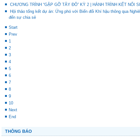
CHƯƠNG TRÌNH “GẶP GỠ TÂY ĐÔ” KỲ 2 | HÀNH TRÌNH KẾT NỐI S
Hội thảo tổng kết dự án: Ứng phó với Biến đổi Khí hậu thông qua Ng
đến sự chia sẻ
Start
Prev
1
2
3
4
5
6
7
8
9
10
Next
End
THÔNG BÁO