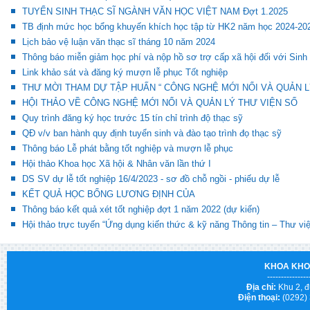
TUYỂN SINH THẠC SĨ NGÀNH VĂN HỌC VIỆT NAM Đợt 1.2025
TB định mức học bổng khuyến khích học tập từ HK2 năm học 2024-20
Lịch bảo vệ luận văn thạc sĩ tháng 10 năm 2024
Thông báo miễn giảm học phí và nộp hồ sơ trợ cấp xã hội đối với Sinh
Link khảo sát và đăng ký mượn lễ phục Tốt nghiệp
THƯ MỜI THAM DỰ TẬP HUẤN “ CÔNG NGHỆ MỚI NỔI VÀ QUẢN L
HỘI THẢO VỀ CÔNG NGHỆ MỚI NỔI VÀ QUẢN LÝ THƯ VIỆN SỐ
Quy trình đăng ký học trước 15 tín chỉ trình độ thạc sỹ
QĐ v/v ban hành quy định tuyển sinh và đào tạo trình đọ thạc sỹ
Thông báo Lễ phát bằng tốt nghiệp và mượn lễ phục
Hội thảo Khoa học Xã hội & Nhân văn lần thứ I
DS SV dự lễ tốt nghiệp 16/4/2023 - sơ đồ chỗ ngồi - phiếu dự lễ
KẾT QUẢ HỌC BỔNG LƯƠNG ĐỊNH CỦA
Thông báo kết quả xét tốt nghiệp đợt 1 năm 2022 (dự kiến)
Hội thảo trực tuyến “Ứng dụng kiến thức & kỹ năng Thông tin – Thư vi
KHOA KHO
---------------
Địa chỉ:
Khu 2, đ
Điện thoại:
(0292)