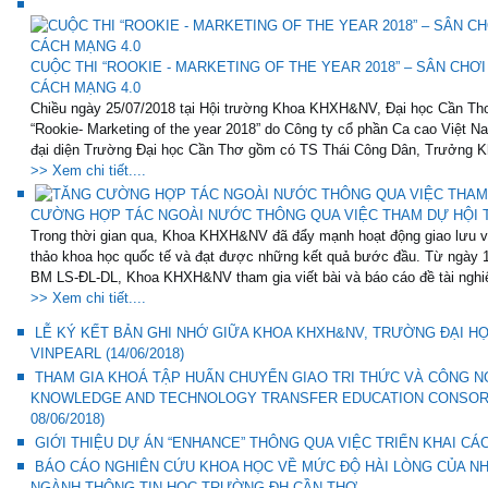
CUỘC THI “ROOKIE - MARKETING OF THE YEAR 2018” – SÂN CHƠ
CÁCH MẠNG 4.0
Chiều ngày 25/07/2018 tại Hội trường Khoa KHXH&NV, Đại học Cần Thơ đã
“Rookie- Marketing of the year 2018” do Công ty cổ phần Ca cao Việt Na
đại diện Trường Đại học Cần Thơ gồm có TS Thái Công Dân, Trưởng K
>> Xem chi tiết....
CƯỜNG HỢP TÁC NGOÀI NƯỚC THÔNG QUA VIỆC THAM DỰ HỘI 
Trong thời gian qua, Khoa KHXH&NV đã đẩy mạnh hoạt động giao lưu và 
thảo khoa học quốc tế và đạt được những kết quả bước đầu. Từ ngày 1
BM LS-ĐL-DL, Khoa KHXH&NV tham gia viết bài và báo cáo đề tài nghiê
>> Xem chi tiết....
LỄ KÝ KẾT BẢN GHI NHỚ GIỮA KHOA KHXH&NV, TRƯỜNG ĐẠI H
VINPEARL (14/06/2018)
THAM GIA KHOÁ TẬP HUẤN CHUYỂN GIAO TRI THỨC VÀ CÔNG N
KNOWLEDGE AND TECHNOLOGY TRANSFER EDUCATION CONSORTIUM
08/06/2018)
GIỚI THIỆU DỰ ÁN “ENHANCE” THÔNG QUA VIỆC TRIỂN KHAI CÁC M
BÁO CÁO NGHIÊN CỨU KHOA HỌC VỀ MỨC ĐỘ HÀI LÒNG CỦA NH
NGÀNH THÔNG TIN HỌC TRƯỜNG ĐH CẦN THƠ