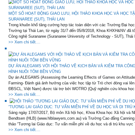
MỘT SỐ HOẠT ĐỘNG GIAO LƯU, HỘI THẢO KHOA HỌC VÀ HỌC TẬ
SURANAREE (SUT), THÁI LAN
Trong khuôn khổ tăng cường hợp tác toàn diện với các Trường Đại học
Trường tại Thái Lan, từ ngày 31/7 đến 05/8/2018, Khoa KHXH&NV đã tổ 
Công nghệ Suranaree (Suranaree University of Technology - SUT), Thái 
>> Xem chi tiết....
DỰ ÁN ALEGAMS VỚI HỘI THẢO VỀ KỊCH BẢN VÀ KIỂM TRA CÔN
HÌNH NUÔI TÔM BỀN VỮNG
Dự án ALEGAMS (Assessing the Learning Effects of Games on Attitude 
Farming- Đánh giá ảnh hưởng của việc học tập từ Trò chơi đóng vai lê
ĐBSCL, Việt Nam) được tài trợ bởi WOTRO (Quỹ nghiên cứu khoa học 
>> Xem chi tiết....
“TƯƠNG LAI GIÁO DỤC: TƯ VẤN MIỄN PHÍ VỀ DU HỌC VÀ DI TRÚ
Sáng ngày 17/07/2017, Bộ môn Xã hội học, Khoa Khoa học Xã hội và Nhâ
Bendtsen (HLB) (www.hlblawyers,com.au) và Trường Cao đẳng Canning 
thảo “Tương lai Giáo dục: Tư vấn miễn phí về du học và di trú khu vực T
>> Xem chi tiết....