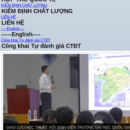
KIỂM ĐỊNH CHẤT LƯỢNG
KIỂM ĐỊNH CHẤT LƯỢNG
LIÊN HỆ
LIÊN HỆ
-----English----
-----English----
Công khai Tự đánh giá CTĐT
Công khai Tự đánh giá CTĐT
GIAO LƯU HỌC THUẬT VỚI SINH VIÊN TRƯỜNG ĐẠI HỌC QUỐC GI