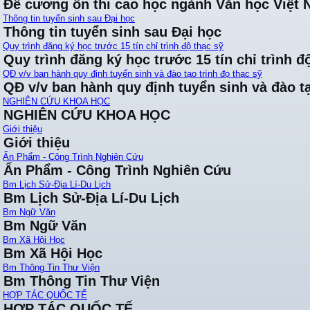
Đề cương ôn thi cao học ngành Văn học Việt
Thông tin tuyển sinh sau Đại học
Thông tin tuyển sinh sau Đại học
Quy trình đăng ký học trước 15 tín chỉ trình độ thạc sỹ
Quy trình đăng ký học trước 15 tín chỉ trình đ
QĐ v/v ban hành quy định tuyển sinh và đào tạo trình đọ thạc sỹ
QĐ v/v ban hành quy định tuyển sinh và đào tạ
NGHIÊN CỨU KHOA HỌC
NGHIÊN CỨU KHOA HỌC
Giới thiệu
Giới thiệu
Ấn Phẩm - Công Trình Nghiên Cứu
Ấn Phẩm - Công Trình Nghiên Cứu
Bm Lịch Sử-Địa Lí-Du Lịch
Bm Lịch Sử-Địa Lí-Du Lịch
Bm Ngữ Văn
Bm Ngữ Văn
Bm Xã Hội Học
Bm Xã Hội Học
Bm Thông Tin Thư Viện
Bm Thông Tin Thư Viện
HỢP TÁC QUỐC TẾ
HỢP TÁC QUỐC TẾ