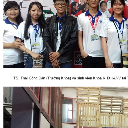
TS. Thái Công Dân (Trưởng Khoa) và sinh viên Khoa KHXH&NV tại T