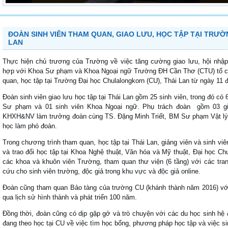
ĐOÀN SINH VIÊN THAM QUAN, GIAO LƯU, HỌC TẬP TẠI TRƯ
LAN
Thực hiện chủ trương của Trường về việc tăng cường giao lưu, hội nhậ
hợp với Khoa Sư phạm và Khoa Ngoại ngữ Trường ĐH Cần Thơ (CTU) tổ ch
quan, học tập tại Trường Đại học Chulalongkorn (CU), Thái Lan từ ngày 11 
Đoàn sinh viên giao lưu học tập tại Thái Lan gồm 25 sinh viên, trong đó c
Sư phạm và 01 sinh viên Khoa Ngoại ngữ. Phụ trách đoàn gồm 03 gi
KHXH&NV làm trưởng đoàn cùng TS. Đặng Minh Triết, BM Sư phạm Vật 
học làm phó đoàn.
Trong chương trình tham quan, học tập tại Thái Lan, giảng viên và sinh v
và trao đổi học tập tại Khoa Nghệ thuật, Văn hóa và Mỹ thuật, Đại học C
các khoa và khuôn viên Trường, tham quan thư viện (6 tầng) với các trang
cứu cho sinh viên trường, độc giả trong khu vực và độc giả online.
Đoàn cũng tham quan Bảo tàng của trường CU (khánh thành năm 2016) với c
qua lịch sử hình thành và phát triển 100 năm.
Đồng thời, đoàn cũng có dịp gặp gở và trò chuyện với các du học sinh hệ
đang theo học tại CU về việc tìm học bổng, phương pháp học tập và việc si