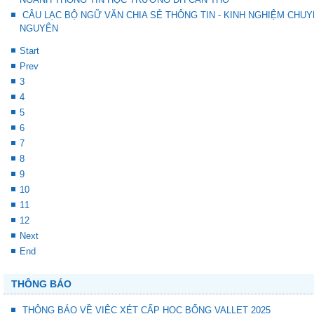
CÂU LẠC BỘ NGỮ VĂN CHIA SẺ THÔNG TIN - KINH NGHIỆM CHUY
NGUYÊN
Start
Prev
3
4
5
6
7
8
9
10
11
12
Next
End
THÔNG BÁO
THÔNG BÁO VỀ VIỆC XÉT CẤP HỌC BỔNG VALLET 2025