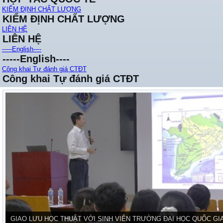
KIỂM ĐỊNH CHẤT LƯỢNG
KIỂM ĐỊNH CHẤT LƯỢNG
LIÊN HỆ
LIÊN HỆ
-----English----
-----English----
Công khai Tự đánh giá CTĐT
Công khai Tự đánh giá CTĐT
GIAO LƯU HỌC THUẬT VỚI SINH VIÊN TRƯỜNG ĐẠI HỌC QUỐC GI