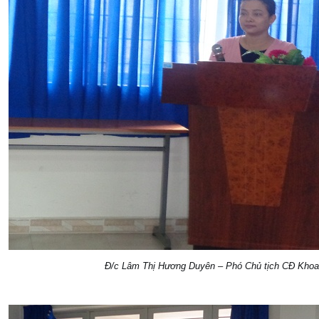
Đ/c Lâm Thị Hương Duyên – Phó Chủ tịch CĐ Khoa