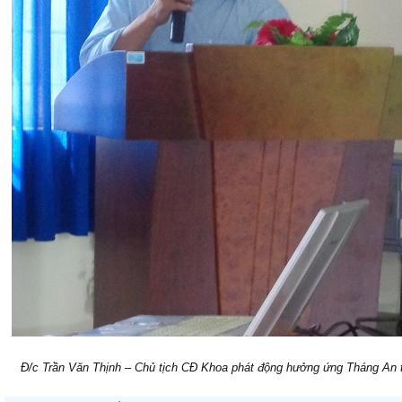
Đ/c Trần Văn Thịnh – Chủ tịch CĐ Khoa phát động hưởng ứng Tháng An to