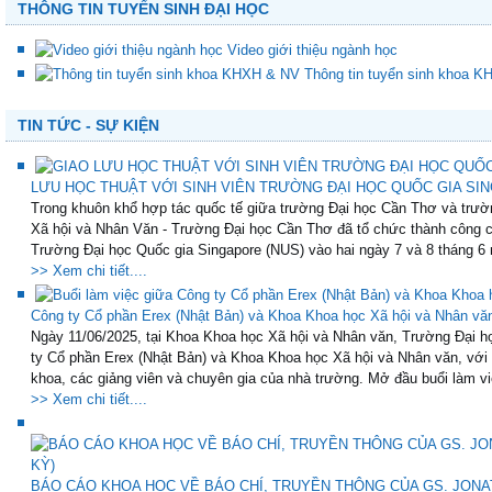
THÔNG TIN TUYỂN SINH ĐẠI HỌC
Video giới thiệu ngành học
Thông tin tuyển sinh khoa 
TIN TỨC - SỰ KIỆN
LƯU HỌC THUẬT VỚI SINH VIÊN TRƯỜNG ĐẠI HỌC QUỐC GIA SING
Trong khuôn khổ hợp tác quốc tế giữa trường Đại học Cần Thơ và trườ
Xã hội và Nhân Văn - Trường Đại học Cần Thơ đã tổ chức thành công ch
Trường Đại học Quốc gia Singapore (NUS) vào hai ngày 7 và 8 tháng 6 
>> Xem chi tiết....
Công ty Cổ phần Erex (Nhật Bản) và Khoa Khoa học Xã hội và Nhân vă
Ngày 11/06/2025, tại Khoa Khoa học Xã hội và Nhân văn, Trường Đại họ
ty Cổ phần Erex (Nhật Bản) và Khoa Khoa học Xã hội và Nhân văn, với
khoa, các giảng viên và chuyên gia của nhà trường. Mở đầu buổi làm việ
>> Xem chi tiết....
BÁO CÁO KHOA HỌC VỀ BÁO CHÍ, TRUYỀN THÔNG CỦA GS. JONAT