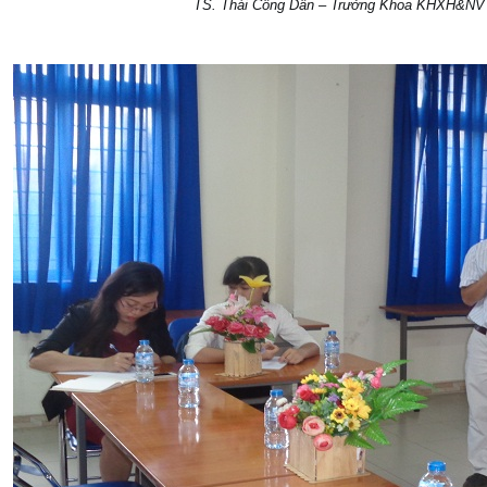
TS. Thái Công Dân – Trưởng Khoa KHXH&NV p