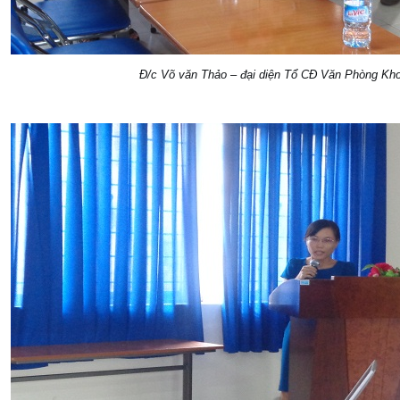
Đ/c Võ văn Thảo – đại diện Tổ CĐ Văn Phòng Kho