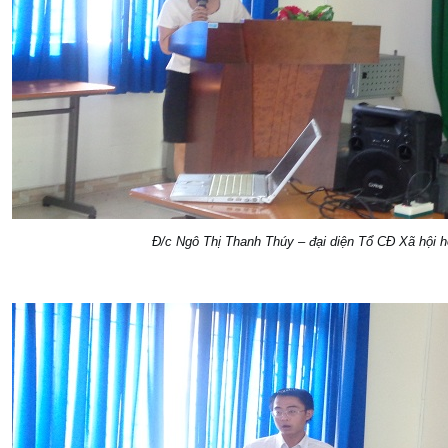
Đ/c Ngô Thị Thanh Thúy – đại diện Tổ CĐ Xã hội 