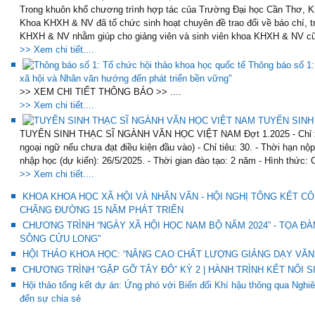
Trong khuôn khổ chương trình hợp tác của Trường Đại học Cần Thơ, K
Khoa KHXH & NV đã tổ chức sinh hoạt chuyên đề trao đổi về báo chí, t
KHXH & NV nhằm giúp cho giảng viên và sinh viên khoa KHXH & NV cũ
>> Xem chi tiết....
Thông báo số 1:
xã hội và Nhân văn hướng đến phát triển bền vững"
>> XEM CHI TIẾT THÔNG BÁO >> ....
>> Xem chi tiết....
TUYỂN SINH
TUYỂN SINH THẠC SĨ NGÀNH VĂN HỌC VIỆT NAM Đợt 1.2025 - Chỉ xét 
ngoại ngữ nếu chưa đạt điều kiện đầu vào) - Chỉ tiêu: 30. - Thời hạn nộ
nhập học (dự kiến): 26/5/2025. - Thời gian đào tạo: 2 năm - Hình thức: 
>> Xem chi tiết....
KHOA KHOA HỌC XÃ HỘI VÀ NHÂN VĂN - HỘI NGHỊ TỔNG KẾT CÔ
CHẶNG ĐƯỜNG 15 NĂM PHÁT TRIỂN
CHƯƠNG TRÌNH “NGÀY XÃ HỘI HỌC NAM BỘ NĂM 2024” - TỌA Đ
SÔNG CỬU LONG”
HỘI THẢO KHOA HỌC: “NÂNG CAO CHẤT LƯỢNG GIẢNG DẠY VĂN 
CHƯƠNG TRÌNH “GẶP GỠ TÂY ĐÔ” KỲ 2 | HÀNH TRÌNH KẾT NỐI S
Hội thảo tổng kết dự án: Ứng phó với Biến đổi Khí hậu thông qua Ng
đến sự chia sẻ