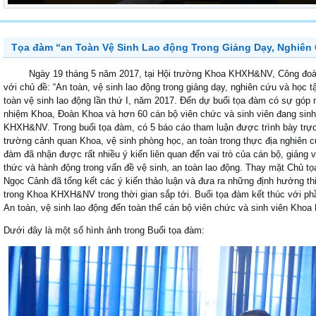
Tọa đàm “an Toàn Vệ Sinh Lao động Trong Giảng Dạy, Nghiên
Ngày 19 tháng 5 năm 2017, tại Hội trường Khoa KHXH&NV, Công đoàn
với chủ đề: “An toàn, vệ sinh lao động trong giảng dạy, nghiên cứu và họ
toàn vệ sinh lao động lần thứ I, năm 2017. Đến dự buổi tọa đàm có sự góp
nhiệm Khoa, Đoàn Khoa và hơn 60 cán bộ viên chức và sinh viên đang sinh 
KHXH&NV. Trong buổi tọa đàm, có 5 báo cáo tham luận được trình bày trực 
trường cảnh quan Khoa, vệ sinh phòng học, an toàn trong thực địa nghiên cứ
đàm đã nhận được rất nhiều ý kiến liên quan đến vai trò của cán bộ, giảng v
thức và hành động trong vấn đề vệ sinh, an toàn lao động. Thay mặt Chủ t
Ngọc Cảnh đã tổng kết các ý kiến thảo luận và đưa ra những định hướng thi
trong Khoa KHXH&NV trong thời gian sắp tới. Buổi tọa đàm kết thúc với 
An toàn, vệ sinh lao động đến toàn thể cán bộ viên chức và sinh viên Kh
Dưới đây là một số hình ảnh trong Buổi tọa đàm: