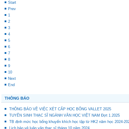
Start
Prev
1
2
3
4
5
6
7
8
9
10
Next
End
THÔNG BÁO
THÔNG BÁO VỀ VIỆC XÉT CẤP HỌC BỔNG VALLET 2025
TUYỂN SINH THẠC SĨ NGÀNH VĂN HỌC VIỆT NAM Đợt 1.2025
TB định mức học bổng khuyến khích học tập từ HK2 năm học 2024-20
Lịch bảo vệ luận văn thạc sĩ tháng 10 năm 2024