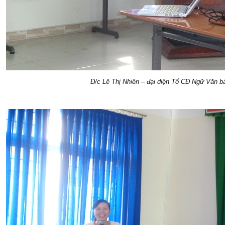
Đ/c Lê Thị Nhiên – đại diện Tổ CĐ Ngữ Văn b