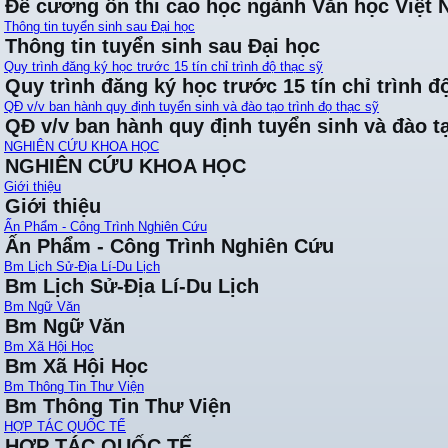
Đề cương ôn thi cao học ngành Văn học Việt
Thông tin tuyển sinh sau Đại học
Thông tin tuyển sinh sau Đại học
Quy trình đăng ký học trước 15 tín chỉ trình độ thạc sỹ
Quy trình đăng ký học trước 15 tín chỉ trình đ
QĐ v/v ban hành quy định tuyển sinh và đào tạo trình đọ thạc sỹ
QĐ v/v ban hành quy định tuyển sinh và đào tạ
NGHIÊN CỨU KHOA HỌC
NGHIÊN CỨU KHOA HỌC
Giới thiệu
Giới thiệu
Ấn Phẩm - Công Trình Nghiên Cứu
Ấn Phẩm - Công Trình Nghiên Cứu
Bm Lịch Sử-Địa Lí-Du Lịch
Bm Lịch Sử-Địa Lí-Du Lịch
Bm Ngữ Văn
Bm Ngữ Văn
Bm Xã Hội Học
Bm Xã Hội Học
Bm Thông Tin Thư Viện
Bm Thông Tin Thư Viện
HỢP TÁC QUỐC TẾ
HỢP TÁC QUỐC TẾ