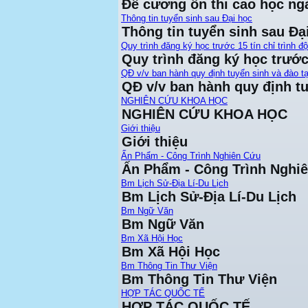
Đề cương ôn thi cao học ng
Thông tin tuyển sinh sau Đại học
Thông tin tuyển sinh sau Đạ
Quy trình đăng ký học trước 15 tín chỉ trình đ
Quy trình đăng ký học trước 
QĐ v/v ban hành quy định tuyển sinh và đào tạ
QĐ v/v ban hành quy định tu
NGHIÊN CỨU KHOA HỌC
NGHIÊN CỨU KHOA HỌC
Giới thiệu
Giới thiệu
Ấn Phẩm - Công Trình Nghiên Cứu
Ấn Phẩm - Công Trình Nghi
Bm Lịch Sử-Địa Lí-Du Lịch
Bm Lịch Sử-Địa Lí-Du Lịch
Bm Ngữ Văn
Bm Ngữ Văn
Bm Xã Hội Học
Bm Xã Hội Học
Bm Thông Tin Thư Viện
Bm Thông Tin Thư Viện
HỢP TÁC QUỐC TẾ
HỢP TÁC QUỐC TẾ