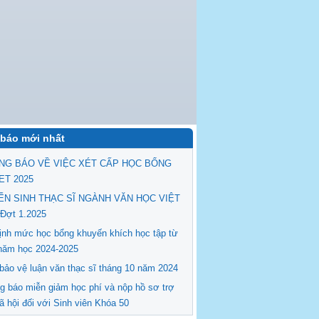
báo mới nhất
NG BÁO VỀ VIỆC XÉT CẤP HỌC BỔNG
ET 2025
ỂN SINH THẠC SĨ NGÀNH VĂN HỌC VIỆT
Đợt 1.2025
ịnh mức học bổng khuyến khích học tập từ
năm học 2024-2025
 bảo vệ luận văn thạc sĩ tháng 10 năm 2024
g báo miễn giảm học phí và nộp hồ sơ trợ
ã hội đối với Sinh viên Khóa 50