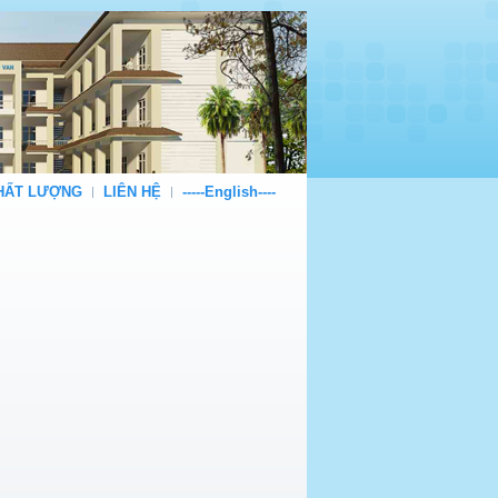
CHẤT LƯỢNG
LIÊN HỆ
-----English----