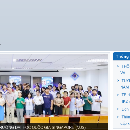
T
Thông 
THÔ
VALL
TUY
NAM 
TB đ
HK2 
Lịch
Thôn
cấp x
TRƯỜNG ĐẠI HỌC QUỐC GIA SINGAPORE (NUS)