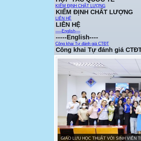
KIỂM ĐỊNH CHẤT LƯỢNG
KIỂM ĐỊNH CHẤT LƯỢNG
LIÊN HỆ
LIÊN HỆ
-----English----
-----English----
Công khai Tự đánh giá CTĐT
Công khai Tự đánh giá CTĐ
GIAO LƯU HỌC THUẬT VỚI SINH VIÊN 