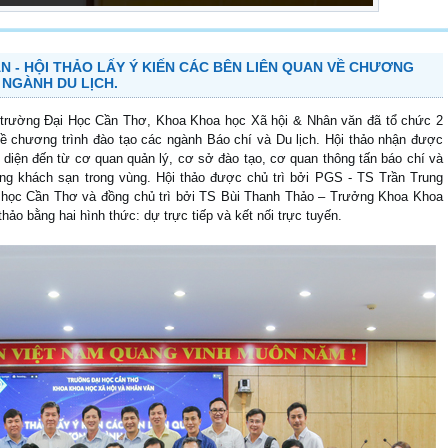
N - HỘI THẢO LẤY Ý KIẾN CÁC BÊN LIÊN QUAN VỀ CHƯƠNG
 NGÀNH DU LỊCH.
 trường Đại Học Cần Thơ, Khoa Khoa học Xã hội & Nhân văn đã tổ chức 2
về chương trình đào tạo các ngành Báo chí và Du lịch. Hội thảo nhận được
 diện đến từ cơ quan quản lý, cơ sở đào tạo, cơ quan thông tấn báo chí và
hàng khách sạn trong vùng. Hội thảo được chủ trì bởi PGS - TS Trần Trung
i học Cần Thơ và đồng chủ trì bởi TS Bùi Thanh Thảo – Trưởng Khoa Khoa
hảo bằng hai hình thức: dự trực tiếp và kết nối trực tuyến.