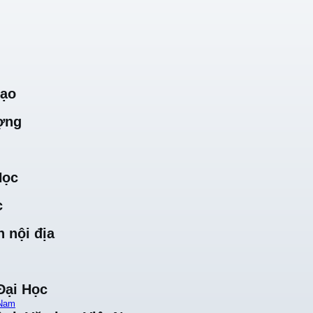
Tạo
ợng
Học
c
 nội địa
Đại Học
 Nam