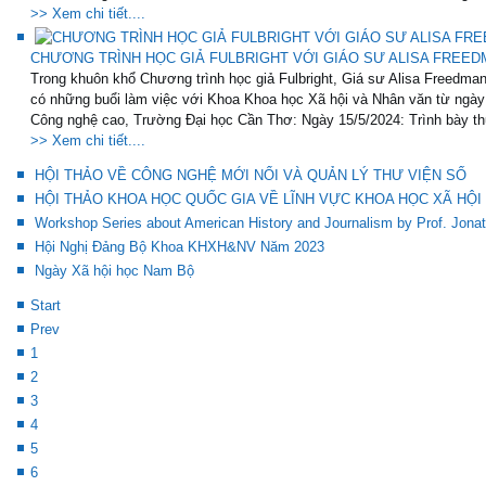
>> Xem chi tiết....
CHƯƠNG TRÌNH HỌC GIẢ FULBRIGHT VỚI GIÁO SƯ ALISA FREED
Trong khuôn khổ Chương trình học giả Fulbright, Giá sư Alisa Freedma
có những buổi làm việc với Khoa Khoa học Xã hội và Nhân văn từ ngày 
Công nghệ cao, Trường Đại học Cần Thơ: Ngày 15/5/2024: Trình bày thuy
>> Xem chi tiết....
HỘI THẢO VỀ CÔNG NGHỆ MỚI NỔI VÀ QUẢN LÝ THƯ VIỆN SỐ
HỘI THẢO KHOA HỌC QUỐC GIA VỀ LĨNH VỰC KHOA HỌC XÃ HỘI 
Workshop Series about American History and Journalism by Prof. Jonat
Hội Nghị Đảng Bộ Khoa KHXH&NV Năm 2023
Ngày Xã hội học Nam Bộ
Start
Prev
1
2
3
4
5
6