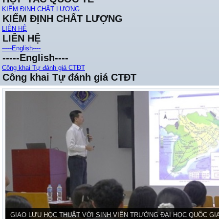
KIỂM ĐỊNH CHẤT LƯỢNG
KIỂM ĐỊNH CHẤT LƯỢNG
LIÊN HỆ
LIÊN HỆ
-----English----
-----English----
Công khai Tự đánh giá CTĐT
Công khai Tự đánh giá CTĐT
Giao Lưu, Học Tập Tại Thái Lan.