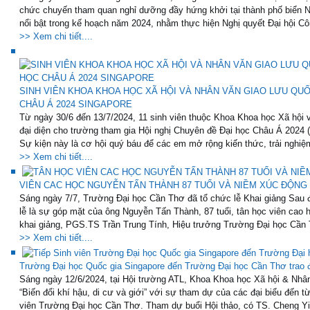
chức chuyến tham quan nghỉ dưỡng đầy hứng khởi tại thành phố biển N
nổi bật trong kế hoạch năm 2024, nhằm thực hiện Nghị quyết Đại hội Cô
>> Xem chi tiết....
SINH VIÊN KHOA KHOA HỌC XÃ HỘI VÀ NHÂN VĂN GIAO LƯU QUỐ
CHÂU Á 2024 SINGAPORE
Từ ngày 30/6 đến 13/7/2024, 11 sinh viên thuộc Khoa Khoa học Xã hội
đại diện cho trường tham gia Hội nghị Chuyên đề Đại học Châu Á 2024 
Sự kiện này là cơ hội quý báu để các em mở rộng kiến thức, trải nghiệ
>> Xem chi tiết....
VIÊN CAC HỌC NGUYỄN TẤN THÀNH 87 TUỔI VÀ NIỀM XÚC ĐỘNG
Sáng ngày 7/7, Trường Đại học Cần Thơ đã tổ chức lễ Khai giảng Sau đ
lễ là sự góp mặt của ông Nguyễn Tấn Thành, 87 tuổi, tân học viên cao 
khai giảng, PGS.TS Trần Trung Tính, Hiệu trưởng Trường Đại học Cần 
>> Xem chi tiết....
Trường Đại học Quốc gia Singapore đến Trường Đại học Cần Thơ trao đ
Sáng ngày 12/6/2024, tại Hội trường ATL, Khoa Khoa học Xã hội & Nhân
“Biến đổi khí hậu, di cư và giới” với sự tham dự của các đại biểu đến 
viên Trường Đại học Cần Thơ. Tham dự buổi Hội thảo, có TS. Cheng Yi