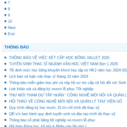
7
8
9
10
Next
End
THÔNG BÁO
THÔNG BÁO VỀ VIỆC XÉT CẤP HỌC BỔNG VALLET 2025
TUYỂN SINH THẠC SĨ NGÀNH VĂN HỌC VIỆT NAM Đợt 1.2025
TB định mức học bổng khuyến khích học tập từ HK2 năm học 2024-20
Lịch bảo vệ luận văn thạc sĩ tháng 10 năm 2024
Thông báo miễn giảm học phí và nộp hồ sơ trợ cấp xã hội đối với Sinh
Link khảo sát và đăng ký mượn lễ phục Tốt nghiệp
THƯ MỜI THAM DỰ TẬP HUẤN “ CÔNG NGHỆ MỚI NỔI VÀ QUẢN L
HỘI THẢO VỀ CÔNG NGHỆ MỚI NỔI VÀ QUẢN LÝ THƯ VIỆN SỐ
Quy trình đăng ký học trước 15 tín chỉ trình độ thạc sỹ
QĐ v/v ban hành quy định tuyển sinh và đào tạo trình đọ thạc sỹ
Thông báo Lễ phát bằng tốt nghiệp và mượn lễ phục
Hội thảo Khoa học Xã hội & Nhân văn lần thứ I