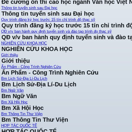
Đề cương ôn thi cao học ngành Văn học Việt
Thông tin tuyển sinh sau Đại học
Thông tin tuyển sinh sau Đại học
Quy trình đăng ký học trước 15 tín chỉ trình độ thạc sỹ
Quy trình đăng ký học trước 15 tín chỉ trình đ
QĐ v/v ban hành quy định tuyển sinh và đào tạo trình đọ thạc sỹ
QĐ v/v ban hành quy định tuyển sinh và đào tạ
NGHIÊN CỨU KHOA HỌC
NGHIÊN CỨU KHOA HỌC
Giới thiệu
Giới thiệu
Ấn Phẩm - Công Trình Nghiên Cứu
Ấn Phẩm - Công Trình Nghiên Cứu
Bm Lịch Sử-Địa Lí-Du Lịch
Bm Lịch Sử-Địa Lí-Du Lịch
Bm Ngữ Văn
Bm Ngữ Văn
Bm Xã Hội Học
Bm Xã Hội Học
Bm Thông Tin Thư Viện
Bm Thông Tin Thư Viện
HỢP TÁC QUỐC TẾ
HỢP TÁC QUỐC TẾ