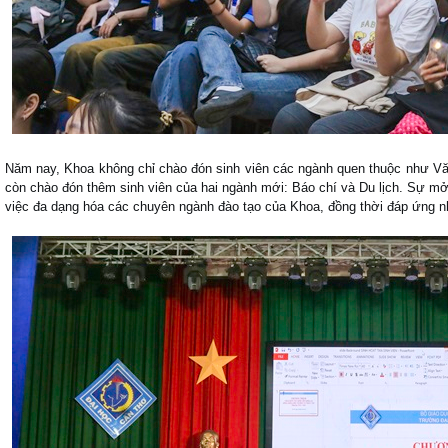
Năm nay, Khoa không chỉ chào đón sinh viên các ngành quen thuộc như Văn
còn chào đón thêm sinh viên của hai ngành mới: Báo chí và Du lịch. Sự mở
việc đa dạng hóa các chuyên ngành đào tạo của Khoa, đồng thời đáp ứng n