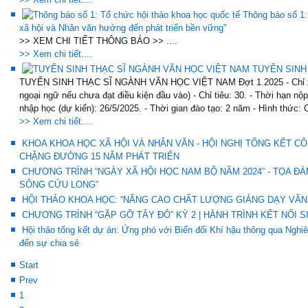
Thông báo số 1:
xã hội và Nhân văn hướng đến phát triển bền vững"
>> XEM CHI TIẾT THÔNG BÁO >> ....
>> Xem chi tiết....
TUYỂN SINH
TUYỂN SINH THẠC SĨ NGÀNH VĂN HỌC VIỆT NAM Đợt 1.2025 - Chỉ xét 
ngoại ngữ nếu chưa đạt điều kiện đầu vào) - Chỉ tiêu: 30. - Thời hạn nộ
nhập học (dự kiến): 26/5/2025. - Thời gian đào tạo: 2 năm - Hình thức: 
>> Xem chi tiết....
KHOA KHOA HỌC XÃ HỘI VÀ NHÂN VĂN - HỘI NGHỊ TỔNG KẾT CÔ
CHẶNG ĐƯỜNG 15 NĂM PHÁT TRIỂN
CHƯƠNG TRÌNH “NGÀY XÃ HỘI HỌC NAM BỘ NĂM 2024” - TỌA Đ
SÔNG CỬU LONG”
HỘI THẢO KHOA HỌC: “NÂNG CAO CHẤT LƯỢNG GIẢNG DẠY VĂN 
CHƯƠNG TRÌNH “GẶP GỠ TÂY ĐÔ” KỲ 2 | HÀNH TRÌNH KẾT NỐI S
Hội thảo tổng kết dự án: Ứng phó với Biến đổi Khí hậu thông qua Ng
đến sự chia sẻ
Start
Prev
1