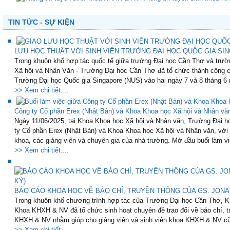
TIN TỨC - SỰ KIỆN
LƯU HỌC THUẬT VỚI SINH VIÊN TRƯỜNG ĐẠI HỌC QUỐC GIA SING
Trong khuôn khổ hợp tác quốc tế giữa trường Đại học Cần Thơ và trườ
Xã hội và Nhân Văn - Trường Đại học Cần Thơ đã tổ chức thành công ch
Trường Đại học Quốc gia Singapore (NUS) vào hai ngày 7 và 8 tháng 6 
>> Xem chi tiết....
Công ty Cổ phần Erex (Nhật Bản) và Khoa Khoa học Xã hội và Nhân vă
Ngày 11/06/2025, tại Khoa Khoa học Xã hội và Nhân văn, Trường Đại họ
ty Cổ phần Erex (Nhật Bản) và Khoa Khoa học Xã hội và Nhân văn, với
khoa, các giảng viên và chuyên gia của nhà trường. Mở đầu buổi làm việ
>> Xem chi tiết....
BÁO CÁO KHOA HỌC VỀ BÁO CHÍ, TRUYỀN THÔNG CỦA GS. JONAT
Trong khuôn khổ chương trình hợp tác của Trường Đại học Cần Thơ, K
Khoa KHXH & NV đã tổ chức sinh hoạt chuyên đề trao đổi về báo chí, t
KHXH & NV nhằm giúp cho giảng viên và sinh viên khoa KHXH & NV cũ
>> Xem chi tiết....