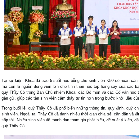
Tại sự kiện, Khoa đã trao 5 suất học bỗng cho sinh viên K50 có hoàn cản
mà còn là nguồn động viên lớn cho tinh thần học tập hăng say của các b
quý Thầy Cô trong Ban Chủ nhiệm Khoa, các Bộ môn và các Cố vấn học t
gần gũi, giúp các tân sinh viên cảm thấy tự tin hơn trong bước khởi đầu củ
Trong buổi lễ, quý Thầy Cô đã phổ biến những thông tin, quy định, quý ch
sinh viên. Ngoài ra, Thầy Cô đã dành nhiều thời gian chia sẻ, căn dặn v
sắp tới. Nhiều sinh viên đã mạnh dạn tham gia phát biểu, đề xuất ý kiến, đặ
quý Thầy Cô.