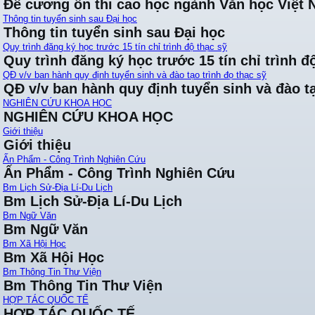
Đề cương ôn thi cao học ngành Văn học Việt
Thông tin tuyển sinh sau Đại học
Thông tin tuyển sinh sau Đại học
Quy trình đăng ký học trước 15 tín chỉ trình độ thạc sỹ
Quy trình đăng ký học trước 15 tín chỉ trình đ
QĐ v/v ban hành quy định tuyển sinh và đào tạo trình đọ thạc sỹ
QĐ v/v ban hành quy định tuyển sinh và đào tạ
NGHIÊN CỨU KHOA HỌC
NGHIÊN CỨU KHOA HỌC
Giới thiệu
Giới thiệu
Ấn Phẩm - Công Trình Nghiên Cứu
Ấn Phẩm - Công Trình Nghiên Cứu
Bm Lịch Sử-Địa Lí-Du Lịch
Bm Lịch Sử-Địa Lí-Du Lịch
Bm Ngữ Văn
Bm Ngữ Văn
Bm Xã Hội Học
Bm Xã Hội Học
Bm Thông Tin Thư Viện
Bm Thông Tin Thư Viện
HỢP TÁC QUỐC TẾ
HỢP TÁC QUỐC TẾ