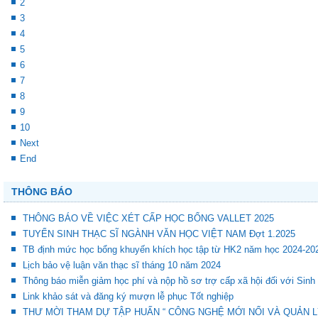
2
3
4
5
6
7
8
9
10
Next
End
THÔNG BÁO
THÔNG BÁO VỀ VIỆC XÉT CẤP HỌC BỔNG VALLET 2025
TUYỂN SINH THẠC SĨ NGÀNH VĂN HỌC VIỆT NAM Đợt 1.2025
TB định mức học bổng khuyến khích học tập từ HK2 năm học 2024-20
Lịch bảo vệ luận văn thạc sĩ tháng 10 năm 2024
Thông báo miễn giảm học phí và nộp hồ sơ trợ cấp xã hội đối với Sinh
Link khảo sát và đăng ký mượn lễ phục Tốt nghiệp
THƯ MỜI THAM DỰ TẬP HUẤN “ CÔNG NGHỆ MỚI NỔI VÀ QUẢN L