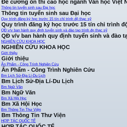
Đề cương ôn thi cao học ngành Văn học Việt
Thông tin tuyển sinh sau Đại học
Thông tin tuyển sinh sau Đại học
Quy trình đăng ký học trước 15 tín chỉ trình độ thạc sỹ
Quy trình đăng ký học trước 15 tín chỉ trình đ
QĐ v/v ban hành quy định tuyển sinh và đào tạo trình đọ thạc sỹ
QĐ v/v ban hành quy định tuyển sinh và đào tạ
NGHIÊN CỨU KHOA HỌC
NGHIÊN CỨU KHOA HỌC
Giới thiệu
Giới thiệu
Ấn Phẩm - Công Trình Nghiên Cứu
Ấn Phẩm - Công Trình Nghiên Cứu
Bm Lịch Sử-Địa Lí-Du Lịch
Bm Lịch Sử-Địa Lí-Du Lịch
Bm Ngữ Văn
Bm Ngữ Văn
Bm Xã Hội Học
Bm Xã Hội Học
Bm Thông Tin Thư Viện
Bm Thông Tin Thư Viện
HỢP TÁC QUỐC TẾ
HỢP TÁC QUỐC TẾ