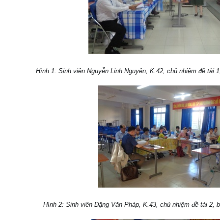
Hình 1: Sinh viên Nguyễn Linh Nguyên, K.42, chủ nhiệm đề tài 
Hình 2: Sinh viên Đặng Văn Pháp, K.43, chủ nhiệm đề tài 2, bá