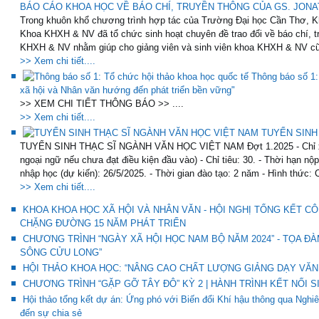
BÁO CÁO KHOA HỌC VỀ BÁO CHÍ, TRUYỀN THÔNG CỦA GS. JONAT
Trong khuôn khổ chương trình hợp tác của Trường Đại học Cần Thơ, K
Khoa KHXH & NV đã tổ chức sinh hoạt chuyên đề trao đổi về báo chí, t
KHXH & NV nhằm giúp cho giảng viên và sinh viên khoa KHXH & NV cũ
>> Xem chi tiết....
Thông báo số 1:
xã hội và Nhân văn hướng đến phát triển bền vững"
>> XEM CHI TIẾT THÔNG BÁO >> ....
>> Xem chi tiết....
TUYỂN SINH
TUYỂN SINH THẠC SĨ NGÀNH VĂN HỌC VIỆT NAM Đợt 1.2025 - Chỉ xét 
ngoại ngữ nếu chưa đạt điều kiện đầu vào) - Chỉ tiêu: 30. - Thời hạn nộ
nhập học (dự kiến): 26/5/2025. - Thời gian đào tạo: 2 năm - Hình thức: 
>> Xem chi tiết....
KHOA KHOA HỌC XÃ HỘI VÀ NHÂN VĂN - HỘI NGHỊ TỔNG KẾT CÔ
CHẶNG ĐƯỜNG 15 NĂM PHÁT TRIỂN
CHƯƠNG TRÌNH “NGÀY XÃ HỘI HỌC NAM BỘ NĂM 2024” - TỌA Đ
SÔNG CỬU LONG”
HỘI THẢO KHOA HỌC: “NÂNG CAO CHẤT LƯỢNG GIẢNG DẠY VĂN 
CHƯƠNG TRÌNH “GẶP GỠ TÂY ĐÔ” KỲ 2 | HÀNH TRÌNH KẾT NỐI S
Hội thảo tổng kết dự án: Ứng phó với Biến đổi Khí hậu thông qua Ng
đến sự chia sẻ