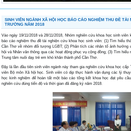
SINH VIÊN NGÀNH XÃ HỘI HỌC BÁO CÁO NGHIỆM THU ĐỀ TÀI
TRƯỜNG NĂM 2018
Vào ngày 19/11/2018 và 28/11/2018, Nhóm nghiên cứu khoa học sinh viên 
báo cáo nghiệm thu đề tài nghiện cứu khoa học sinh viên: (1) Tìm hiểu t
Cần Thơ về nhóm đối tượng LGBT; (2) Phân tích các nhân tố ảnh hưởng 
hội và Nhân văn thông qua các hoạt động phục vụ cộng đồng; (3) Tìm hiểu n
Trung tâm nuôi dạy trẻ em khó khăn thành phố Cần Thơ.
Đậy là lần đầu tiên sinh viên ngành này tham gia nghiên cứu khoa học cấp
viên Bộ môn Xã hội học. Sinh viên có dịp thực hành vận dụng các lý thuy
học kinh nghiệm để hoàn tất một báo cáo tổng kết khoa học đạt yêu cầ
nghiên cứu đúng tiến độ và thời gian đã đăng ký năm 2018.