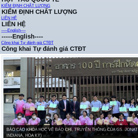
KIỂM ĐỊNH CHẤT LƯỢNG
KIỂM ĐỊNH CHẤT LƯỢNG
LIÊN HỆ
LIÊN HỆ
-----English----
-----English----
Công khai Tự đánh giá CTĐT
Công khai Tự đánh giá CTĐT
BÁO CÁO KHOA HỌC VỀ BÁO CHÍ, TRUYỀN THÔNG CỦA GS. JONAT
INDIANA, HOA KỲ)