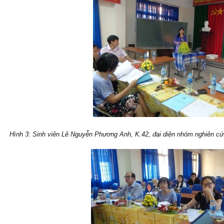
Hình 3: Sinh viên Lê Nguyễn Phương Anh, K.42, đại diện nhóm nghiên cứu 