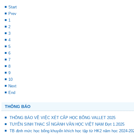
Start
Prev
1
2
3
4
5
6
7
8
9
10
Next
End
THÔNG BÁO
THÔNG BÁO VỀ VIỆC XÉT CẤP HỌC BỔNG VALLET 2025
TUYỂN SINH THẠC SĨ NGÀNH VĂN HỌC VIỆT NAM Đợt 1.2025
TB định mức học bổng khuyến khích học tập từ HK2 năm học 2024-20