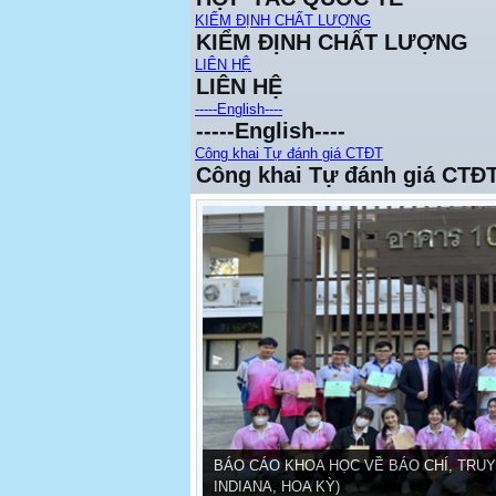
KIỂM ĐỊNH CHẤT LƯỢNG
KIỂM ĐỊNH CHẤT LƯỢNG
LIÊN HỆ
LIÊN HỆ
-----English----
-----English----
Công khai Tự đánh giá CTĐT
Công khai Tự đánh giá CTĐ
BÁO CÁO KHOA HỌC VỀ BÁO CHÍ, TRUY
INDIANA, HOA KỲ)