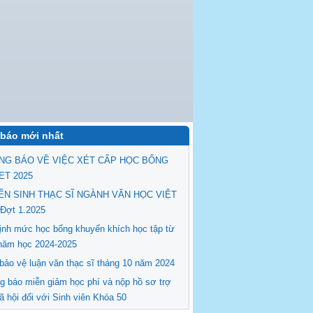
báo mới nhất
NG BÁO VỀ VIỆC XÉT CẤP HỌC BỔNG
ET 2025
ỂN SINH THẠC SĨ NGÀNH VĂN HỌC VIỆT
Đợt 1.2025
ịnh mức học bổng khuyến khích học tập từ
năm học 2024-2025
 bảo vệ luận văn thạc sĩ tháng 10 năm 2024
g báo miễn giảm học phí và nộp hồ sơ trợ
ã hội đối với Sinh viên Khóa 50