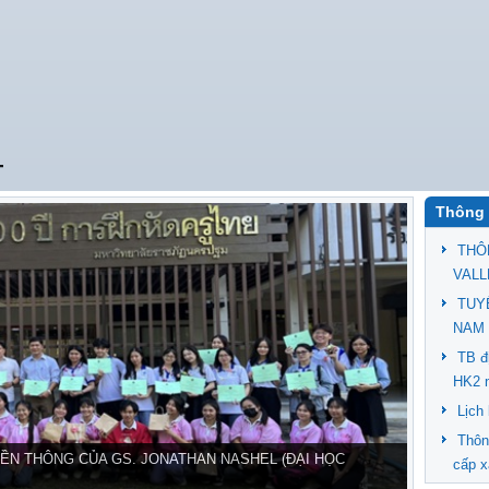
T
Thông 
THÔ
VALL
TUY
NAM 
TB đ
HK2 
Lịch
Thôn
ỀN THÔNG CỦA GS. JONATHAN NASHEL (ĐẠI HỌC
cấp x