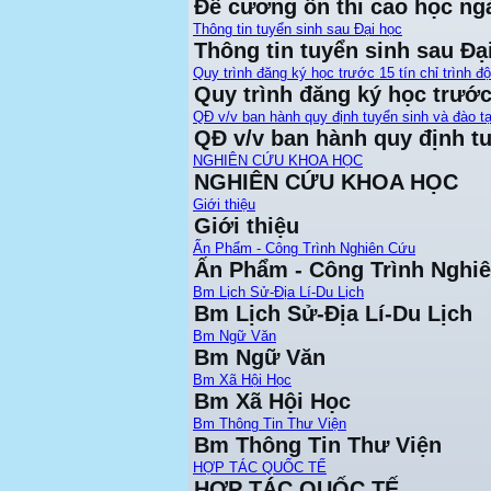
Đề cương ôn thi cao học ng
Thông tin tuyển sinh sau Đại học
Thông tin tuyển sinh sau Đạ
Quy trình đăng ký học trước 15 tín chỉ trình đ
Quy trình đăng ký học trước 
QĐ v/v ban hành quy định tuyển sinh và đào tạ
QĐ v/v ban hành quy định tu
NGHIÊN CỨU KHOA HỌC
NGHIÊN CỨU KHOA HỌC
Giới thiệu
Giới thiệu
Ấn Phẩm - Công Trình Nghiên Cứu
Ấn Phẩm - Công Trình Nghi
Bm Lịch Sử-Địa Lí-Du Lịch
Bm Lịch Sử-Địa Lí-Du Lịch
Bm Ngữ Văn
Bm Ngữ Văn
Bm Xã Hội Học
Bm Xã Hội Học
Bm Thông Tin Thư Viện
Bm Thông Tin Thư Viện
HỢP TÁC QUỐC TẾ
HỢP TÁC QUỐC TẾ