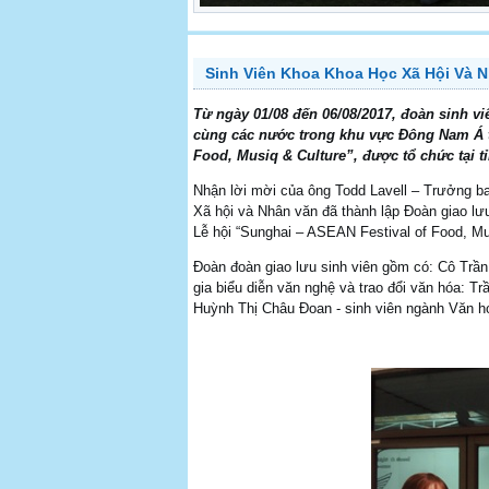
Sinh Viên Khoa Khoa Học Xã Hội Và N
Từ ngày 01/08 đến 06/08/2017, đoàn sinh v
cùng các nước trong khu vực Đông Nam Á t
Food, Musiq & Culture”, được tổ chức tại tỉ
Nhận lời mời của ông Todd Lavell – Trưởng b
Xã hội và Nhân văn đã thành lập Đoàn giao lư
Lễ hội “Sunghai – ASEAN Festival of Food, Mus
Đoàn đoàn giao lưu sinh viên gồm có: Cô Trầ
gia biểu diễn văn nghệ và trao đổi văn hóa: 
Huỳnh Thị Châu Đoan - sinh viên ngành Văn h