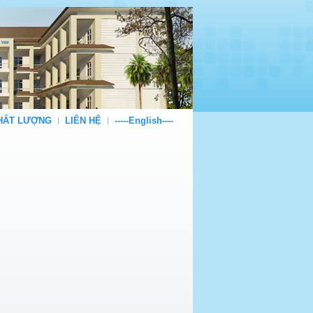
CHẤT LƯỢNG
LIÊN HỆ
-----English----