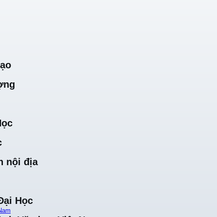
Tạo
ợng
Học
c
 nội địa
Đại Học
 Nam