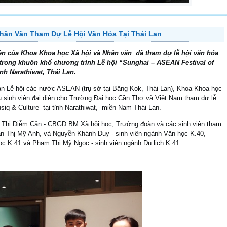
hân Văn Tham Dự Lễ Hội Văn Hóa Tại Thái Lan
iên của Khoa Khoa học Xã hội và Nhân văn đã tham dự lễ hội văn hóa
rong khuôn khổ chương trình Lễ hội “Sunghai – ASEAN Festival of
nh Narathiwat, Thái Lan.
an Lễ hội các nước ASEAN (trụ sở tại Băng Kok, Thái Lan), Khoa Khoa học
u sinh viên đại diện cho Trường Đại học Cần Thơ và Việt Nam tham dự lễ
iq & Culture” tại tỉnh Narathiwat, miền Nam Thái Lan.
n Thị Diễm Cần - CBGD BM Xã hội học, Trưởng đoàn và các sinh viên tham
Trần Thị Mỹ Anh, và Nguyễn Khánh Duy - sinh viên ngành Văn học K.40,
ọc K.41 và Pham Thị Mỹ Ngọc - sinh viên ngành Du lịch K.41.