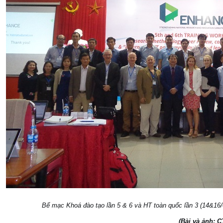
Bế mạc Khoá đào tạo lần 5 & 6 và HT toàn quốc lần 3 (14&16/
(Bài và ảnh: 