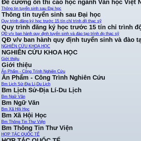
Đề cương ôn thi cao học ngành Văn học Việt
Thông tin tuyển sinh sau Đại học
Thông tin tuyển sinh sau Đại học
Quy trình đăng ký học trước 15 tín chỉ trình độ thạc sỹ
Quy trình đăng ký học trước 15 tín chỉ trình đ
QĐ v/v ban hành quy định tuyển sinh và đào tạo trình đọ thạc sỹ
QĐ v/v ban hành quy định tuyển sinh và đào tạ
NGHIÊN CỨU KHOA HỌC
NGHIÊN CỨU KHOA HỌC
Giới thiệu
Giới thiệu
Ấn Phẩm - Công Trình Nghiên Cứu
Ấn Phẩm - Công Trình Nghiên Cứu
Bm Lịch Sử-Địa Lí-Du Lịch
Bm Lịch Sử-Địa Lí-Du Lịch
Bm Ngữ Văn
Bm Ngữ Văn
Bm Xã Hội Học
Bm Xã Hội Học
Bm Thông Tin Thư Viện
Bm Thông Tin Thư Viện
HỢP TÁC QUỐC TẾ
HỢP TÁC QUỐC TẾ