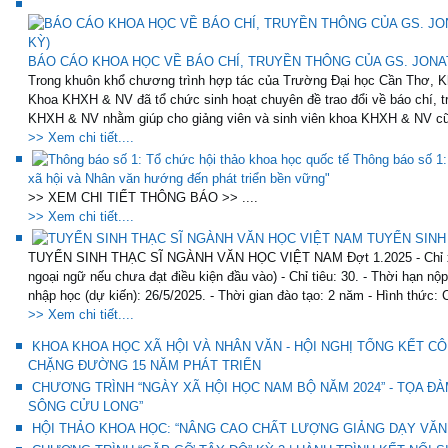
BÁO CÁO KHOA HỌC VỀ BÁO CHÍ, TRUYỀN THÔNG CỦA GS. JONAT
Trong khuôn khổ chương trình hợp tác của Trường Đại học Cần Thơ, K
Khoa KHXH & NV đã tổ chức sinh hoạt chuyên đề trao đổi về báo chí, t
KHXH & NV nhằm giúp cho giảng viên và sinh viên khoa KHXH & NV cũ
>> Xem chi tiết....
Thông báo số 1:
xã hội và Nhân văn hướng đến phát triển bền vững"
>> XEM CHI TIẾT THÔNG BÁO >> ....
>> Xem chi tiết....
TUYỂN SINH
TUYỂN SINH THẠC SĨ NGÀNH VĂN HỌC VIỆT NAM Đợt 1.2025 - Chỉ xét 
ngoại ngữ nếu chưa đạt điều kiện đầu vào) - Chỉ tiêu: 30. - Thời hạn nộ
nhập học (dự kiến): 26/5/2025. - Thời gian đào tạo: 2 năm - Hình thức: 
>> Xem chi tiết....
KHOA KHOA HỌC XÃ HỘI VÀ NHÂN VĂN - HỘI NGHỊ TỔNG KẾT CÔ
CHẶNG ĐƯỜNG 15 NĂM PHÁT TRIỂN
CHƯƠNG TRÌNH “NGÀY XÃ HỘI HỌC NAM BỘ NĂM 2024” - TỌA Đ
SÔNG CỬU LONG”
HỘI THẢO KHOA HỌC: “NÂNG CAO CHẤT LƯỢNG GIẢNG DẠY VĂN 