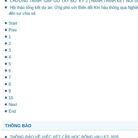
CHƯƠNG TRÌNH “GẶP GỠ TÂY ĐÔ” KỲ 2 | HÀNH TRÌNH KẾT NỐI S
Hội thảo tổng kết dự án: Ứng phó với Biến đổi Khí hậu thông qua Ng
đến sự chia sẻ
Start
Prev
1
2
3
4
5
6
7
8
9
10
Next
End
THÔNG BÁO
THÔNG BÁO VỀ VIỆC XÉT CẤP HỌC BỔNG VALLET 2025