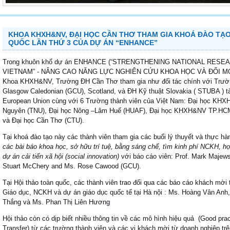
KHOA KHXH&NV, ĐẠI HỌC CẦN THƠ THAM GIA KHOÁ ĐÀO TẠO 
QUỐC LẦN THỨ 3 CỦA DỰ ÁN “ENHANCE”
Trong khuôn khổ dự án ENHANCE (“STRENGTHENING NATIONAL RESE
VIETNAM” - NÂNG CAO NĂNG LỰC NGHIÊN CỨU KHOA HỌC VÀ ĐỔI MỚI
Khoa KHXH&NV, Trường ĐH Cần Thơ tham gia như đối tác chính với Trườn
Glasgow Caledonian (GCU), Scotland, và ĐH Kỹ thuật Slovakia ( STUBA ) t
European Union cùng với 6 Trường thành viên của Việt Nam: Đại học KH
Nguyên (TNU), Đại học Nông –Lâm Huế (HUAF), Đại học KHXH&NV TP.HC
và Đại học Cần Thơ (CTU).
Tại khoá đào tạo này các thành viên tham gia các buổi lý thuyết và thực hà
các bài báo khoa học, sở hữu trí tuệ, bằng sáng chế, tìm kinh phí NCKH, 
dự án cải tiến xã hội (social innovation)
với báo cáo viên: Prof. Mark Majews
Stuart McChery and Ms. Rose Cawood (GCU).
Tại Hội thảo toàn quốc, các thành viên trao đổi qua các báo cáo khách mời 
Giáo dục, NCKH và dự án giáo dục quốc tế tại Hà nội : Ms. Hoàng Vân A
Thắng và Ms. Phan Thị Liên Hương
Hội thảo còn có dịp biết nhiều thông tin về các mô hình hiệu quả (Good pr
Transfer) từ các trường thành viên và các vị khách mời từ doanh nghiệp tr