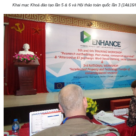
Khai mạc Khoá đào tạo lần 5 & 6 và Hội thảo toàn quốc lần 3 (14&16/