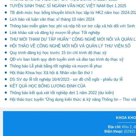
TUYỂN SINH THẠC SĨ NGÀNH VĂN HỌC VIỆT NAM Đợt 1.2025
TB định mức học bổng khuyến khích học tập từ HK2 năm học 2024-20
Lịch bảo vệ luận văn thạc sĩ tháng 10 năm 2024
Thông báo miễn giảm học phí và nộp hồ sơ trợ cấp xã hội đối với Sinh
Link khảo sát và đăng ký mượn lễ phục Tốt nghiệp
THƯ MỜI THAM DỰ TẬP HUẤN “ CÔNG NGHỆ MỚI NỔI VÀ QUẢN L
HỘI THẢO VỀ CÔNG NGHỆ MỚI NỔI VÀ QUẢN LÝ THƯ VIỆN SỐ
Quy trình đăng ký học trước 15 tín chỉ trình độ thạc sỹ
QĐ v/v ban hành quy định tuyển sinh và đào tạo trình đọ thạc sỹ
Thông báo Lễ phát bằng tốt nghiệp và mượn lễ phục
Hội thảo Khoa học Xã hội & Nhân văn lần thứ I
DS SV dự lễ tốt nghiệp 16/4/2023 - sơ đồ chỗ ngồi - phiếu dự lễ
KẾT QUẢ HỌC BỔNG LƯƠNG ĐỊNH CỦA
Thông báo kết quả xét tốt nghiệp đợt 1 năm 2022 (dự kiến)
Hội thảo trực tuyến “Ứng dụng kiến thức & kỹ năng Thông tin – Thư vi
KHOA KHO
---------------
Địa chỉ:
Khu 2, đ
Điện thoại:
(0292)