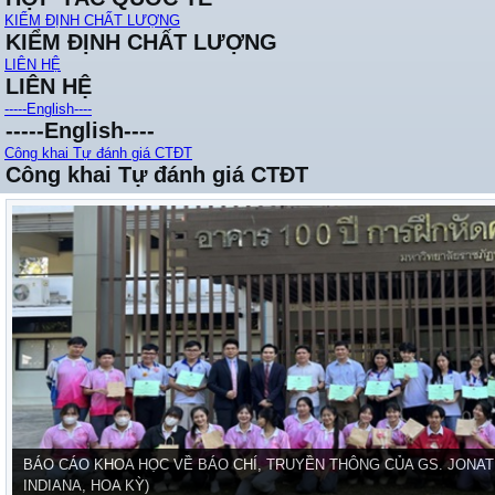
KIỂM ĐỊNH CHẤT LƯỢNG
KIỂM ĐỊNH CHẤT LƯỢNG
LIÊN HỆ
LIÊN HỆ
-----English----
-----English----
Công khai Tự đánh giá CTĐT
Công khai Tự đánh giá CTĐT
BÁO CÁO KHOA HỌC VỀ BÁO CHÍ, TRUYỀN THÔNG CỦA GS. JONAT
INDIANA, HOA KỲ)