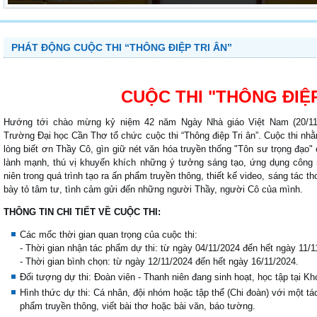
PHÁT ĐỘNG CUỘC THI “THÔNG ĐIỆP TRI ÂN”
CUỘC THI "THÔNG ĐIỆP
Hướng tới chào mừng kỷ niệm 42 năm Ngày Nhà giáo Việt Nam (20/11
Trường Đại học Cần Thơ tổ chức cuộc thi “Thông điệp Tri ân”. Cuộc thi nhằ
lòng biết ơn Thầy Cô, gìn giữ nét văn hóa truyền thống "Tôn sư trọng đạo"
lành mạnh, thú vị khuyến khích những ý tưởng sáng tạo, ứng dụng công 
niên trong quá trình tạo ra ấn phẩm truyền thông, thiết kế video, sáng tác th
bày tỏ tâm tư, tình cảm gửi đến những người Thầy, người Cô của mình.
THÔNG TIN CHI TIẾT VỀ CUỘC THI:
Các mốc thời gian quan trọng của cuộc thi:
- Thời gian nhận tác phẩm dự thi: từ ngày 04/11/2024 đến hết ngày 11/1
- Thời gian bình chọn: từ ngày 12/11/2024 đến hết ngày 16/11/2024.
Đối tượng dự thi: Đoàn viên - Thanh niên đang sinh hoạt, học tập tại
Hình thức dự thi: Cá nhân, đội nhóm hoặc tập thể (Chi đoàn) với một tác
phẩm truyền thông, viết bài thơ hoặc bài văn, báo tường.