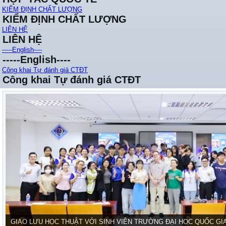
KIỂM ĐỊNH CHẤT LƯỢNG
KIỂM ĐỊNH CHẤT LƯỢNG
LIÊN HỆ
LIÊN HỆ
-----English----
-----English----
Công khai Tự đánh giá CTĐT
Công khai Tự đánh giá CTĐT
GIAO LƯU HỌC THUẬT VỚI SINH VIÊN TRƯỜNG ĐẠI HỌC QUỐC GI