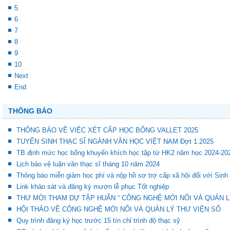
5
6
7
8
9
10
Next
End
THÔNG BÁO
THÔNG BÁO VỀ VIỆC XÉT CẤP HỌC BỔNG VALLET 2025
TUYỂN SINH THẠC SĨ NGÀNH VĂN HỌC VIỆT NAM Đợt 1.2025
TB định mức học bổng khuyến khích học tập từ HK2 năm học 2024-20
Lịch bảo vệ luận văn thạc sĩ tháng 10 năm 2024
Thông báo miễn giảm học phí và nộp hồ sơ trợ cấp xã hội đối với Sinh
Link khảo sát và đăng ký mượn lễ phục Tốt nghiệp
THƯ MỜI THAM DỰ TẬP HUẤN “ CÔNG NGHỆ MỚI NỔI VÀ QUẢN L
HỘI THẢO VỀ CÔNG NGHỆ MỚI NỔI VÀ QUẢN LÝ THƯ VIỆN SỐ
Quy trình đăng ký học trước 15 tín chỉ trình độ thạc sỹ