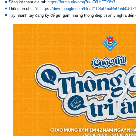
Đăng ký tham gia tại:
https://forms.gle/omq7tkuF6LbFTX8s7
Thông tin chi tiết:
https://drive.google.com/file/d/1C8pUmaRnUa5h0JG
Hãy nhanh tay đăng ký để gửi gắm những thông điệp tri ân ý nghĩa đến