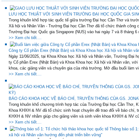
LƯU HỌC THUẬT VỚI SINH VIÊN TRƯỜNG ĐẠI HỌC QUỐC GIA SING
Trong khuôn khổ hợp tác quốc tế giữa trường Đại học Cần Thơ và trườ
Xã hội và Nhân Văn - Trường Đại học Cần Thơ đã tổ chức thành công ch
Trường Đại học Quốc gia Singapore (NUS) vào hai ngày 7 và 8 tháng 6 
>> Xem chi tiết....
Công ty Cổ phần Erex (Nhật Bản) và Khoa Khoa học Xã hội và Nhân vă
Ngày 11/06/2025, tại Khoa Khoa học Xã hội và Nhân văn, Trường Đại họ
ty Cổ phần Erex (Nhật Bản) và Khoa Khoa học Xã hội và Nhân văn, với
khoa, các giảng viên và chuyên gia của nhà trường. Mở đầu buổi làm việ
>> Xem chi tiết....
BÁO CÁO KHOA HỌC VỀ BÁO CHÍ, TRUYỀN THÔNG CỦA GS. JONAT
Trong khuôn khổ chương trình hợp tác của Trường Đại học Cần Thơ, K
Khoa KHXH & NV đã tổ chức sinh hoạt chuyên đề trao đổi về báo chí, t
KHXH & NV nhằm giúp cho giảng viên và sinh viên khoa KHXH & NV cũ
>> Xem chi tiết....
Thông báo số 1:
xã hội và Nhân văn hướng đến phát triển bền vững"