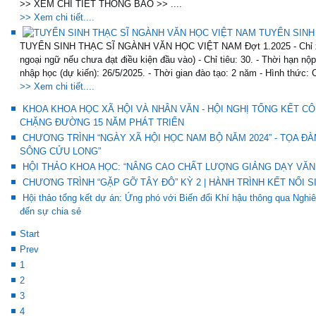
>> XEM CHI TIẾT THÔNG BÁO >> ....
>> Xem chi tiết....
TUYỂN SINH
TUYỂN SINH THẠC SĨ NGÀNH VĂN HỌC VIỆT NAM Đợt 1.2025 - Chỉ xét 
ngoại ngữ nếu chưa đạt điều kiện đầu vào) - Chỉ tiêu: 30. - Thời hạn nộ
nhập học (dự kiến): 26/5/2025. - Thời gian đào tạo: 2 năm - Hình thức: 
>> Xem chi tiết....
KHOA KHOA HỌC XÃ HỘI VÀ NHÂN VĂN - HỘI NGHỊ TỔNG KẾT CÔ
CHẶNG ĐƯỜNG 15 NĂM PHÁT TRIỂN
CHƯƠNG TRÌNH “NGÀY XÃ HỘI HỌC NAM BỘ NĂM 2024” - TỌA Đ
SÔNG CỬU LONG”
HỘI THẢO KHOA HỌC: “NÂNG CAO CHẤT LƯỢNG GIẢNG DẠY VĂN 
CHƯƠNG TRÌNH “GẶP GỠ TÂY ĐÔ” KỲ 2 | HÀNH TRÌNH KẾT NỐI S
Hội thảo tổng kết dự án: Ứng phó với Biến đổi Khí hậu thông qua Ng
đến sự chia sẻ
Start
Prev
1
2
3
4