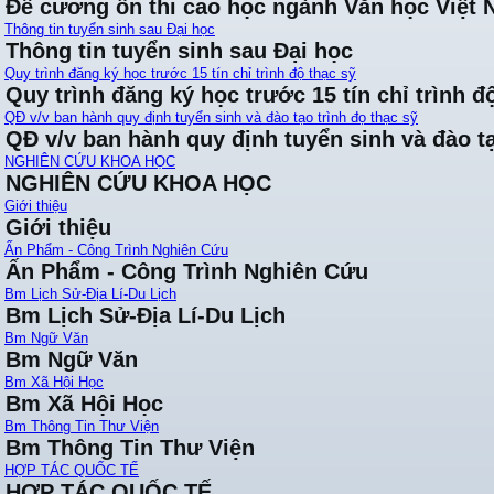
Đề cương ôn thi cao học ngành Văn học Việt
Thông tin tuyển sinh sau Đại học
Thông tin tuyển sinh sau Đại học
Quy trình đăng ký học trước 15 tín chỉ trình độ thạc sỹ
Quy trình đăng ký học trước 15 tín chỉ trình đ
QĐ v/v ban hành quy định tuyển sinh và đào tạo trình đọ thạc sỹ
QĐ v/v ban hành quy định tuyển sinh và đào tạ
NGHIÊN CỨU KHOA HỌC
NGHIÊN CỨU KHOA HỌC
Giới thiệu
Giới thiệu
Ấn Phẩm - Công Trình Nghiên Cứu
Ấn Phẩm - Công Trình Nghiên Cứu
Bm Lịch Sử-Địa Lí-Du Lịch
Bm Lịch Sử-Địa Lí-Du Lịch
Bm Ngữ Văn
Bm Ngữ Văn
Bm Xã Hội Học
Bm Xã Hội Học
Bm Thông Tin Thư Viện
Bm Thông Tin Thư Viện
HỢP TÁC QUỐC TẾ
HỢP TÁC QUỐC TẾ