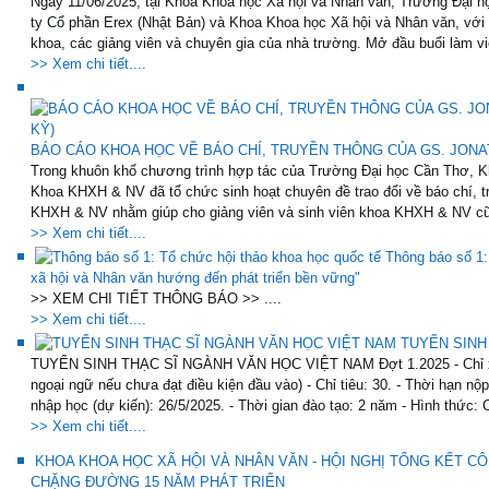
Ngày 11/06/2025, tại Khoa Khoa học Xã hội và Nhân văn, Trường Đại họ
ty Cổ phần Erex (Nhật Bản) và Khoa Khoa học Xã hội và Nhân văn, với
khoa, các giảng viên và chuyên gia của nhà trường. Mở đầu buổi làm việ
>> Xem chi tiết....
BÁO CÁO KHOA HỌC VỀ BÁO CHÍ, TRUYỀN THÔNG CỦA GS. JONAT
Trong khuôn khổ chương trình hợp tác của Trường Đại học Cần Thơ, K
Khoa KHXH & NV đã tổ chức sinh hoạt chuyên đề trao đổi về báo chí, t
KHXH & NV nhằm giúp cho giảng viên và sinh viên khoa KHXH & NV cũ
>> Xem chi tiết....
Thông báo số 1:
xã hội và Nhân văn hướng đến phát triển bền vững"
>> XEM CHI TIẾT THÔNG BÁO >> ....
>> Xem chi tiết....
TUYỂN SINH
TUYỂN SINH THẠC SĨ NGÀNH VĂN HỌC VIỆT NAM Đợt 1.2025 - Chỉ xét 
ngoại ngữ nếu chưa đạt điều kiện đầu vào) - Chỉ tiêu: 30. - Thời hạn nộ
nhập học (dự kiến): 26/5/2025. - Thời gian đào tạo: 2 năm - Hình thức: 
>> Xem chi tiết....
KHOA KHOA HỌC XÃ HỘI VÀ NHÂN VĂN - HỘI NGHỊ TỔNG KẾT CÔ
CHẶNG ĐƯỜNG 15 NĂM PHÁT TRIỂN