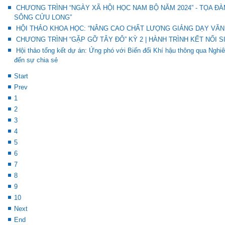
CHƯƠNG TRÌNH “NGÀY XÃ HỘI HỌC NAM BỘ NĂM 2024” - TỌA Đ
SÔNG CỬU LONG”
HỘI THẢO KHOA HỌC: “NÂNG CAO CHẤT LƯỢNG GIẢNG DẠY VĂN 
CHƯƠNG TRÌNH “GẶP GỠ TÂY ĐÔ” KỲ 2 | HÀNH TRÌNH KẾT NỐI S
Hội thảo tổng kết dự án: Ứng phó với Biến đổi Khí hậu thông qua Ng
đến sự chia sẻ
Start
Prev
1
2
3
4
5
6
7
8
9
10
Next
End