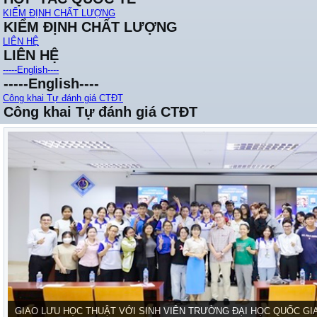
KIỂM ĐỊNH CHẤT LƯỢNG
KIỂM ĐỊNH CHẤT LƯỢNG
LIÊN HỆ
LIÊN HỆ
-----English----
-----English----
Công khai Tự đánh giá CTĐT
Công khai Tự đánh giá CTĐT
GIAO LƯU HỌC THUẬT VỚI SINH VIÊN TRƯỜNG ĐẠI HỌC QUỐC GI