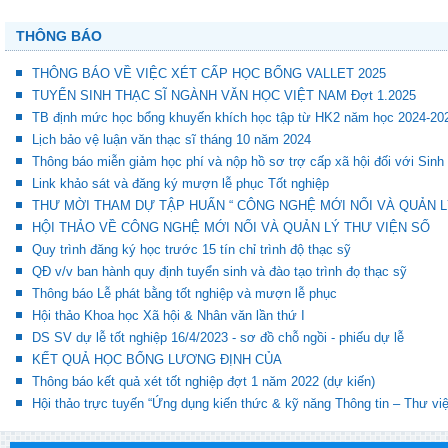
THÔNG BÁO
THÔNG BÁO VỀ VIỆC XÉT CẤP HỌC BỔNG VALLET 2025
TUYỂN SINH THẠC SĨ NGÀNH VĂN HỌC VIỆT NAM Đợt 1.2025
TB định mức học bổng khuyến khích học tập từ HK2 năm học 2024-20
Lịch bảo vệ luận văn thạc sĩ tháng 10 năm 2024
Thông báo miễn giảm học phí và nộp hồ sơ trợ cấp xã hội đối với Sinh
Link khảo sát và đăng ký mượn lễ phục Tốt nghiệp
THƯ MỜI THAM DỰ TẬP HUẤN “ CÔNG NGHỆ MỚI NỔI VÀ QUẢN L
HỘI THẢO VỀ CÔNG NGHỆ MỚI NỔI VÀ QUẢN LÝ THƯ VIỆN SỐ
Quy trình đăng ký học trước 15 tín chỉ trình độ thạc sỹ
QĐ v/v ban hành quy định tuyển sinh và đào tạo trình đọ thạc sỹ
Thông báo Lễ phát bằng tốt nghiệp và mượn lễ phục
Hội thảo Khoa học Xã hội & Nhân văn lần thứ I
DS SV dự lễ tốt nghiệp 16/4/2023 - sơ đồ chỗ ngồi - phiếu dự lễ
KẾT QUẢ HỌC BỔNG LƯƠNG ĐỊNH CỦA
Thông báo kết quả xét tốt nghiệp đợt 1 năm 2022 (dự kiến)
Hội thảo trực tuyến “Ứng dụng kiến thức & kỹ năng Thông tin – Thư vi