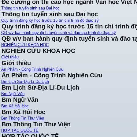
Đề cương ôn thi cao học ngành Văn học Việt
Thông tin tuyển sinh sau Đại học
Thông tin tuyển sinh sau Đại học
Quy trình đăng ký học trước 15 tín chỉ trình độ thạc sỹ
Quy trình đăng ký học trước 15 tín chỉ trình đ
QĐ v/v ban hành quy định tuyển sinh và đào tạo trình đọ thạc sỹ
QĐ v/v ban hành quy định tuyển sinh và đào tạ
NGHIÊN CỨU KHOA HỌC
NGHIÊN CỨU KHOA HỌC
Giới thiệu
Giới thiệu
Ấn Phẩm - Công Trình Nghiên Cứu
Ấn Phẩm - Công Trình Nghiên Cứu
Bm Lịch Sử-Địa Lí-Du Lịch
Bm Lịch Sử-Địa Lí-Du Lịch
Bm Ngữ Văn
Bm Ngữ Văn
Bm Xã Hội Học
Bm Xã Hội Học
Bm Thông Tin Thư Viện
Bm Thông Tin Thư Viện
HỢP TÁC QUỐC TẾ
HỢP TÁC QUỐC TẾ