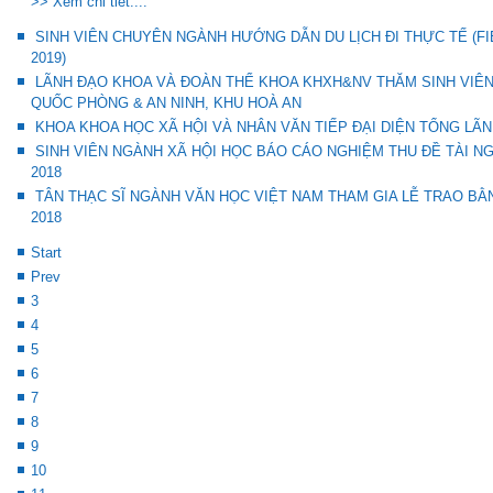
>> Xem chi tiết....
SINH VIÊN CHUYÊN NGÀNH HƯỚNG DẪN DU LỊCH ĐI THỰC TẾ (FIELD 
2019)
LÃNH ĐẠO KHOA VÀ ĐOÀN THỂ KHOA KHXH&NV THĂM SINH VIÊN
QUỐC PHÒNG & AN NINH, KHU HOÀ AN
KHOA KHOA HỌC XÃ HỘI VÀ NHÂN VĂN TIẾP ĐẠI DIỆN TỔNG LÃ
SINH VIÊN NGÀNH XÃ HỘI HỌC BÁO CÁO NGHIỆM THU ĐỀ TÀI 
2018
TÂN THẠC SĨ NGÀNH VĂN HỌC VIỆT NAM THAM GIA LỄ TRAO BẰ
2018
Start
Prev
3
4
5
6
7
8
9
10