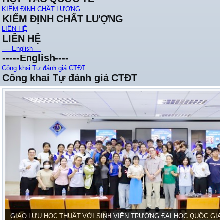
KIỂM ĐỊNH CHẤT LƯỢNG
KIỂM ĐỊNH CHẤT LƯỢNG
LIÊN HỆ
LIÊN HỆ
-----English----
-----English----
Công khai Tự đánh giá CTĐT
Công khai Tự đánh giá CTĐT
GIAO LƯU HỌC THUẬT VỚI SINH VIÊN TRƯỜNG ĐẠI HỌC QUỐC GI