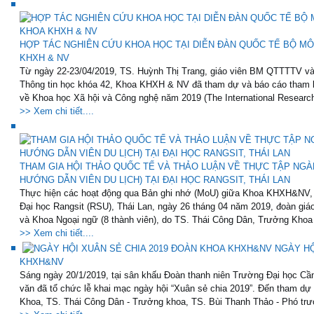
HỢP TÁC NGHIÊN CỨU KHOA HỌC TẠI DIỄN ĐÀN QUỐC TẾ BỘ MÔ
KHXH & NV
Từ ngày 22-23/04/2019, TS. Huỳnh Thị Trang, giáo viên BM QTTTTV v
Thông tin học khóa 42, Khoa KHXH & NV đã tham dự và báo cáo tham lu
về Khoa học Xã hội và Công nghệ năm 2019 (The International Research
>> Xem chi tiết....
THAM GIA HỘI THẢO QUỐC TẾ VÀ THẢO LUẬN VỀ THỰC TẬP NG
HƯỚNG DẪN VIÊN DU LỊCH) TẠI ĐẠI HỌC RANGSIT, THÁI LAN
Thực hiện các hoạt động qua Bản ghi nhớ (MoU) giữa Khoa KHXH&NV
Đại học Rangsit (RSU), Thái Lan, ngày 26 tháng 04 năm 2019, đoàn g
và Khoa Ngoại ngữ (8 thành viên), do TS. Thái Công Dân, Trưởng Kho
>> Xem chi tiết....
NGÀY HỘ
KHXH&NV
Sáng ngày 20/1/2019, tại sân khấu Đoàn thanh niên Trường Đại học C
văn đã tổ chức lễ khai mạc ngày hội “Xuân sẻ chia 2019”. Đến tham d
Khoa, TS. Thái Công Dân - Trưởng khoa, TS. Bùi Thanh Thảo - Phó trư