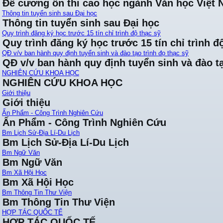
Đề cương ôn thi cao học ngành Văn học Việt
Thông tin tuyển sinh sau Đại học
Thông tin tuyển sinh sau Đại học
Quy trình đăng ký học trước 15 tín chỉ trình độ thạc sỹ
Quy trình đăng ký học trước 15 tín chỉ trình đ
QĐ v/v ban hành quy định tuyển sinh và đào tạo trình đọ thạc sỹ
QĐ v/v ban hành quy định tuyển sinh và đào tạ
NGHIÊN CỨU KHOA HỌC
NGHIÊN CỨU KHOA HỌC
Giới thiệu
Giới thiệu
Ấn Phẩm - Công Trình Nghiên Cứu
Ấn Phẩm - Công Trình Nghiên Cứu
Bm Lịch Sử-Địa Lí-Du Lịch
Bm Lịch Sử-Địa Lí-Du Lịch
Bm Ngữ Văn
Bm Ngữ Văn
Bm Xã Hội Học
Bm Xã Hội Học
Bm Thông Tin Thư Viện
Bm Thông Tin Thư Viện
HỢP TÁC QUỐC TẾ
HỢP TÁC QUỐC TẾ