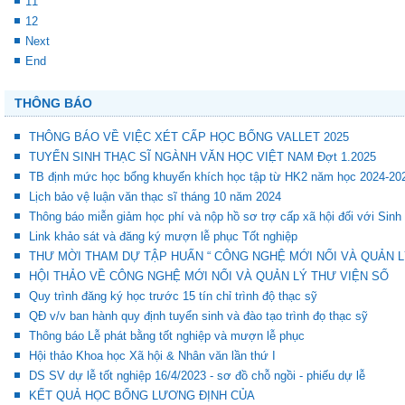
11
12
Next
End
THÔNG BÁO
THÔNG BÁO VỀ VIỆC XÉT CẤP HỌC BỔNG VALLET 2025
TUYỂN SINH THẠC SĨ NGÀNH VĂN HỌC VIỆT NAM Đợt 1.2025
TB định mức học bổng khuyến khích học tập từ HK2 năm học 2024-20
Lịch bảo vệ luận văn thạc sĩ tháng 10 năm 2024
Thông báo miễn giảm học phí và nộp hồ sơ trợ cấp xã hội đối với Sinh
Link khảo sát và đăng ký mượn lễ phục Tốt nghiệp
THƯ MỜI THAM DỰ TẬP HUẤN “ CÔNG NGHỆ MỚI NỔI VÀ QUẢN L
HỘI THẢO VỀ CÔNG NGHỆ MỚI NỔI VÀ QUẢN LÝ THƯ VIỆN SỐ
Quy trình đăng ký học trước 15 tín chỉ trình độ thạc sỹ
QĐ v/v ban hành quy định tuyển sinh và đào tạo trình đọ thạc sỹ
Thông báo Lễ phát bằng tốt nghiệp và mượn lễ phục
Hội thảo Khoa học Xã hội & Nhân văn lần thứ I
DS SV dự lễ tốt nghiệp 16/4/2023 - sơ đồ chỗ ngồi - phiếu dự lễ
KẾT QUẢ HỌC BỔNG LƯƠNG ĐỊNH CỦA