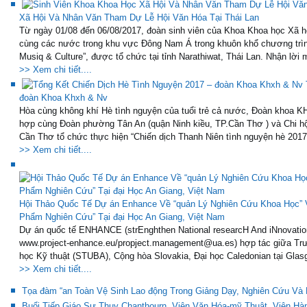
Xã Hội Và Nhân Văn Tham Dự Lễ Hội Văn Hóa Tại Thái Lan
Từ ngày 01/08 đến 06/08/2017, đoàn sinh viên của Khoa Khoa học Xã h
cùng các nước trong khu vực Đông Nam Á trong khuôn khổ chương trìn
Musiq & Culture”, được tổ chức tại tỉnh Narathiwat, Thái Lan. Nhận lời 
>> Xem chi tiết....
đoàn Khoa Khxh & Nv
Hòa cùng không khí Hè tình nguyện của tuổi trẻ cả nước, Đoàn khoa 
hợp cùng Đoàn phường Tân An (quận Ninh kiều, TP.Cần Thơ ) và Chi hộ
Cần Thơ tổ chức thực hiện “Chiến dịch Thanh Niên tình nguyện hè 2017”
>> Xem chi tiết....
Hội Thảo Quốc Tế Dự án Enhance Về “quản Lý Nghiên Cứu Khoa Học”
Phẩm Nghiên Cứu” Tại đại Học An Giang, Việt Nam
Dự án quốc tế ENHANCE (strEnghthen National researcH And iNnovation 
www.project-enhance.eu/propject.management@ua.es) hợp tác giữa Trư
học Kỹ thuật (STUBA), Cộng hòa Slovakia, Đại học Caledonian tại Glas
>> Xem chi tiết....
Tọa đàm “an Toàn Vệ Sinh Lao động Trong Giảng Dạy, Nghiên Cứu Và 
Buổi Tiếp Giáo Sư Thuy Chanthourn, Viện Văn Hóa-mỹ Thuật, Viện H