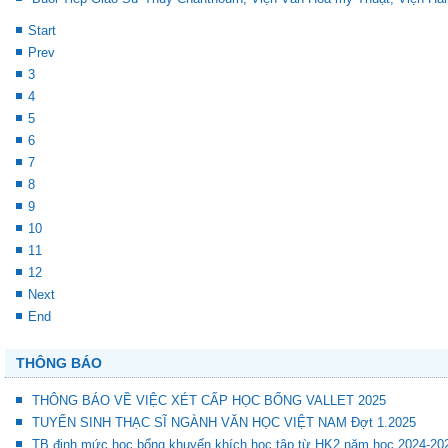
Start
Prev
3
4
5
6
7
8
9
10
11
12
Next
End
THÔNG BÁO
THÔNG BÁO VỀ VIỆC XÉT CẤP HỌC BỔNG VALLET 2025
TUYỂN SINH THẠC SĨ NGÀNH VĂN HỌC VIỆT NAM Đợt 1.2025
TB định mức học bổng khuyến khích học tập từ HK2 năm học 2024-20