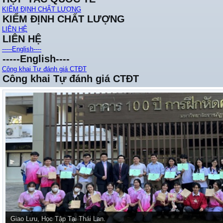
KIỂM ĐỊNH CHẤT LƯỢNG
KIỂM ĐỊNH CHẤT LƯỢNG
LIÊN HỆ
LIÊN HỆ
-----English----
-----English----
Công khai Tự đánh giá CTĐT
Công khai Tự đánh giá CTĐT
BÁO CÁO KHOA HỌC VỀ BÁO CHÍ, TRUYỀN THÔNG CỦA GS. JONAT
INDIANA, HOA KỲ)