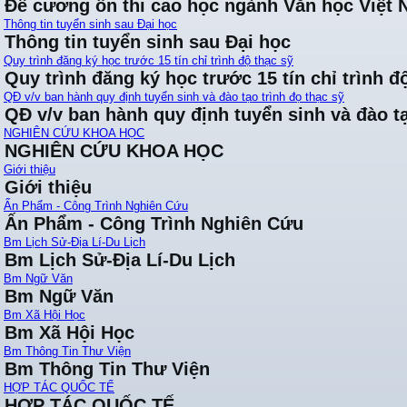
Đề cương ôn thi cao học ngành Văn học Việt
Thông tin tuyển sinh sau Đại học
Thông tin tuyển sinh sau Đại học
Quy trình đăng ký học trước 15 tín chỉ trình độ thạc sỹ
Quy trình đăng ký học trước 15 tín chỉ trình đ
QĐ v/v ban hành quy định tuyển sinh và đào tạo trình đọ thạc sỹ
QĐ v/v ban hành quy định tuyển sinh và đào tạ
NGHIÊN CỨU KHOA HỌC
NGHIÊN CỨU KHOA HỌC
Giới thiệu
Giới thiệu
Ấn Phẩm - Công Trình Nghiên Cứu
Ấn Phẩm - Công Trình Nghiên Cứu
Bm Lịch Sử-Địa Lí-Du Lịch
Bm Lịch Sử-Địa Lí-Du Lịch
Bm Ngữ Văn
Bm Ngữ Văn
Bm Xã Hội Học
Bm Xã Hội Học
Bm Thông Tin Thư Viện
Bm Thông Tin Thư Viện
HỢP TÁC QUỐC TẾ
HỢP TÁC QUỐC TẾ