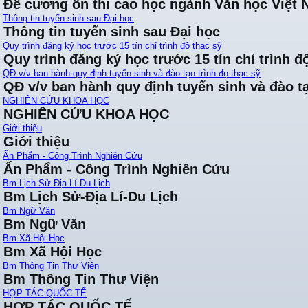
Đề cương ôn thi cao học ngành Văn học Việt
Thông tin tuyển sinh sau Đại học
Thông tin tuyển sinh sau Đại học
Quy trình đăng ký học trước 15 tín chỉ trình độ thạc sỹ
Quy trình đăng ký học trước 15 tín chỉ trình đ
QĐ v/v ban hành quy định tuyển sinh và đào tạo trình đọ thạc sỹ
QĐ v/v ban hành quy định tuyển sinh và đào tạ
NGHIÊN CỨU KHOA HỌC
NGHIÊN CỨU KHOA HỌC
Giới thiệu
Giới thiệu
Ấn Phẩm - Công Trình Nghiên Cứu
Ấn Phẩm - Công Trình Nghiên Cứu
Bm Lịch Sử-Địa Lí-Du Lịch
Bm Lịch Sử-Địa Lí-Du Lịch
Bm Ngữ Văn
Bm Ngữ Văn
Bm Xã Hội Học
Bm Xã Hội Học
Bm Thông Tin Thư Viện
Bm Thông Tin Thư Viện
HỢP TÁC QUỐC TẾ
HỢP TÁC QUỐC TẾ