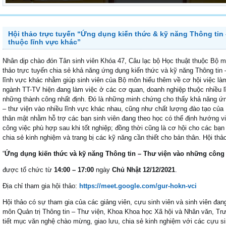
Hội thảo trực tuyến “Ứng dụng kiến thức & kỹ năng Thông tin
thuộc lĩnh vực khác”
Nhân dịp chào đón Tân sinh viên Khóa 47, Câu lạc bộ Học thuật thuộc Bộ m
thảo trực tuyến chia sẻ khả năng ứng dụng kiến thức và kỹ năng Thông tin
lĩnh vực khác nhằm giúp sinh viên của Bộ môn hiểu thêm về cơ hội việc làm
ngành TT-TV hiện đang làm việc ở các cơ quan, doanh nghiệp thuộc nhiều 
những thành công nhất định. Đó là những minh chứng cho thấy khả năng ứng
– thư viện vào nhiều lĩnh vực khác nhau, cũng như chất lượng đào tạo của
thân mật nhằm hỗ trợ các bạn sinh viên đang theo học có thể định hướng v
công việc phù hợp sau khi tốt nghiệp; đồng thời cũng là cơ hội cho các bạ
chia sẻ kinh nghiệm và trang bị các kỹ năng cần thiết cho bản thân. Hội thả
“
Ứng dụng kiến thức và kỹ năng Thông tin – Thư viện vào những công 
được tổ chức từ
14:00 – 17:00
ngày
Chủ Nhật 12/12/2021
.
Địa chỉ tham gia hội thảo:
https://meet.google.com/gur-hokn-vci
Hội thảo có sự tham gia của các giảng viên, cựu sinh viên và sinh viên đa
môn Quản trị Thông tin – Thư viện, Khoa Khoa học Xã hội và Nhân văn, T
tiết mục văn nghệ chào mừng, giao lưu, chia sẻ kinh nghiệm với các cựu s