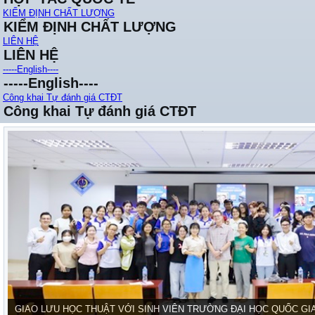
KIỂM ĐỊNH CHẤT LƯỢNG
KIỂM ĐỊNH CHẤT LƯỢNG
LIÊN HỆ
LIÊN HỆ
-----English----
-----English----
Công khai Tự đánh giá CTĐT
Công khai Tự đánh giá CTĐT
GIAO LƯU HỌC THUẬT VỚI SINH VIÊN TRƯỜNG ĐẠI HỌC QUỐC GI