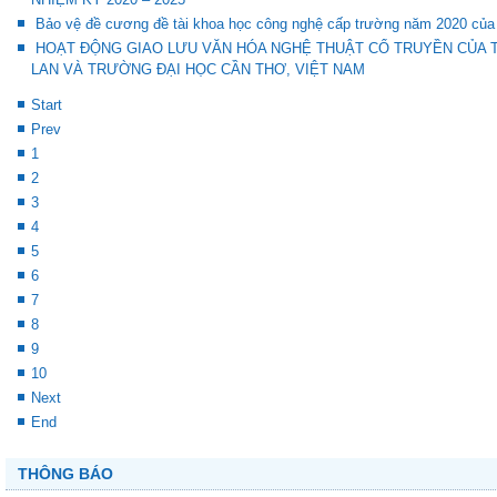
Bảo vệ đề cương đề tài khoa học công nghệ cấp trường năm 2020 của
HOẠT ĐỘNG GIAO LƯU VĂN HÓA NGHỆ THUẬT CỔ TRUYỀN CỦA 
LAN VÀ TRƯỜNG ĐẠI HỌC CẦN THƠ, VIỆT NAM
Start
Prev
1
2
3
4
5
6
7
8
9
10
Next
End
THÔNG BÁO