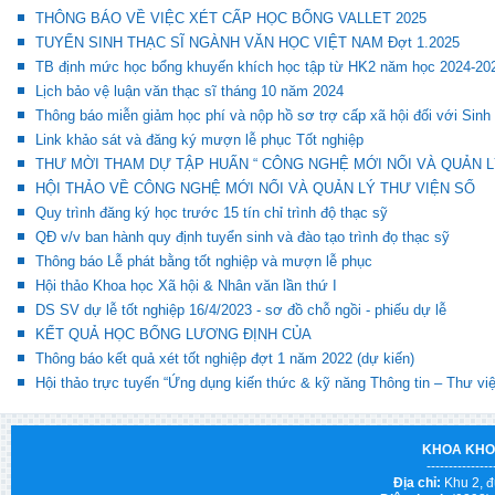
THÔNG BÁO VỀ VIỆC XÉT CẤP HỌC BỔNG VALLET 2025
TUYỂN SINH THẠC SĨ NGÀNH VĂN HỌC VIỆT NAM Đợt 1.2025
TB định mức học bổng khuyến khích học tập từ HK2 năm học 2024-20
Lịch bảo vệ luận văn thạc sĩ tháng 10 năm 2024
Thông báo miễn giảm học phí và nộp hồ sơ trợ cấp xã hội đối với Sinh
Link khảo sát và đăng ký mượn lễ phục Tốt nghiệp
THƯ MỜI THAM DỰ TẬP HUẤN “ CÔNG NGHỆ MỚI NỔI VÀ QUẢN L
HỘI THẢO VỀ CÔNG NGHỆ MỚI NỔI VÀ QUẢN LÝ THƯ VIỆN SỐ
Quy trình đăng ký học trước 15 tín chỉ trình độ thạc sỹ
QĐ v/v ban hành quy định tuyển sinh và đào tạo trình đọ thạc sỹ
Thông báo Lễ phát bằng tốt nghiệp và mượn lễ phục
Hội thảo Khoa học Xã hội & Nhân văn lần thứ I
DS SV dự lễ tốt nghiệp 16/4/2023 - sơ đồ chỗ ngồi - phiếu dự lễ
KẾT QUẢ HỌC BỔNG LƯƠNG ĐỊNH CỦA
Thông báo kết quả xét tốt nghiệp đợt 1 năm 2022 (dự kiến)
Hội thảo trực tuyến “Ứng dụng kiến thức & kỹ năng Thông tin – Thư vi
KHOA KHO
---------------
Địa chỉ:
Khu 2, đ