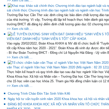
>> Xem chi tiết....
sát chính thức Chương trình đào tạo ngành luật và ngành văn học Trình
Trường Đại học Cần Thơ xác định công tác bảo đảm chất lượng đào tạo là
của nhà trường. Vì vậy, Trường đã lập kế hoạch thực hiện đánh giá ngoà
trường ĐHCT đã đăng ký điểm định chất lượng giáo dục 02 chương trình
>> Xem chi tiết....
VIÊN ĐẠT DANH HIỆU “SINH VIÊN 5 TỐT” CẤP KHOA
Vào ngày 20/02/2022, Đoàn Khoa KHXH & NV đã tổ chức buổi lễ “Tuyên
tốt cấp Khoa năm học 2020 - 2021”. Đoàn Khoa đã vinh dự được đón tiếp
- Bí thư Đoàn Trường ĐHCT - Đồng chí Lê Nguyễn Hải Đăng - Uỷ viên B
>> Xem chi tiết....
văn Thạc sĩ ngành Văn học Việt Nam Năm 2020 (Mã ngành : 82 20 121)
Thực hiện kế hoạch và quy trình đào tạo sau đại học ngành Văn học Vi
Khoa Khoa học Xã hội và Nhân văn – Trường Đại học Cần Thơ long trọn
cho 15 học viên cao học khóa 25. Tham gia Hội đồng chấm luận có 12 thà
>> Xem chi tiết....
Chương Trình Chào Đón Tân Sinh Viên K46
Ngày hội tư vấn tuyển sinh năm 2020 Khoa khoa học xã hội và nhân v
ĐẢNG BỘ KHOA KHOA HỌC XÃ HỘI VÀ NHÂN VĂN TỔ CHỨC THÀNH
NHIỆM KỲ 2020 – 2025