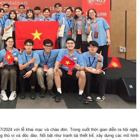
/2024 với lễ khai mạc và chào đón. Trong suốt thời gian diễn ra hội nghị,
g thú vị và độc đáo. Nổi bật như tranh tài thiết kế, xây dựng các mô hình