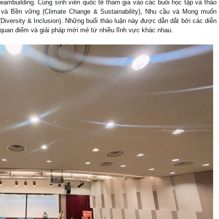
eambuilding. Cùng sinh viên quốc tế tham gia vào các buổi học tập và thảo
u và Bền vững (Climate Change & Sustainability), Nhu cầu và Mong muốn
iversity & Inclusion). Những buổi thảo luận này được dẫn dắt bởi các diễn
g quan điểm và giải pháp mới mẻ từ nhiều lĩnh vực khác nhau.