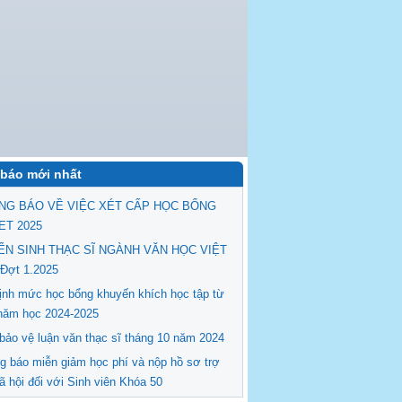
báo mới nhất
NG BÁO VỀ VIỆC XÉT CẤP HỌC BỔNG
ET 2025
ỂN SINH THẠC SĨ NGÀNH VĂN HỌC VIỆT
Đợt 1.2025
ịnh mức học bổng khuyến khích học tập từ
năm học 2024-2025
 bảo vệ luận văn thạc sĩ tháng 10 năm 2024
g báo miễn giảm học phí và nộp hồ sơ trợ
ã hội đối với Sinh viên Khóa 50