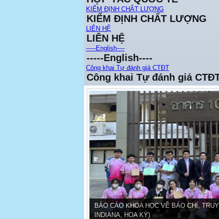
KIỂM ĐỊNH CHẤT LƯỢNG
KIỂM ĐỊNH CHẤT LƯỢNG
LIÊN HỆ
LIÊN HỆ
-----English----
-----English----
Công khai Tự đánh giá CTĐT
Công khai Tự đánh giá CTĐ
BÁO CÁO KHOA HỌC VỀ BÁO CHÍ, TRUY
INDIANA, HOA KỲ)