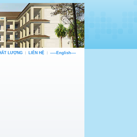
CHẤT LƯỢNG
LIÊN HỆ
-----English----