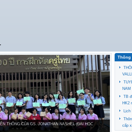
T
Thông 
THÔ
VALL
TUY
NAM 
TB đ
HK2 
Lịch
Thôn
ỀN THÔNG CỦA GS. JONATHAN NASHEL (ĐẠI HỌC
cấp x