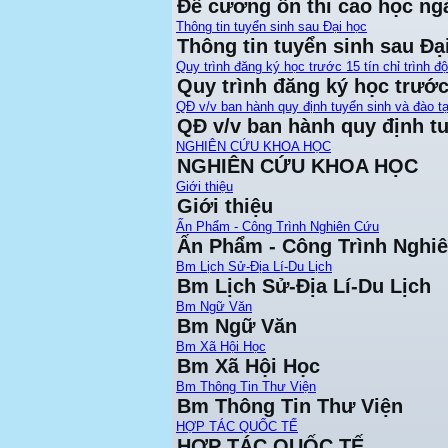
Đề cương ôn thi cao học ng
Thông tin tuyển sinh sau Đại học
Thông tin tuyển sinh sau Đạ
Quy trình đăng ký học trước 15 tín chỉ trình đ
Quy trình đăng ký học trước 
QĐ v/v ban hành quy định tuyển sinh và đào tạ
QĐ v/v ban hành quy định tu
NGHIÊN CỨU KHOA HỌC
NGHIÊN CỨU KHOA HỌC
Giới thiệu
Giới thiệu
Ấn Phẩm - Công Trình Nghiên Cứu
Ấn Phẩm - Công Trình Nghi
Bm Lịch Sử-Địa Lí-Du Lịch
Bm Lịch Sử-Địa Lí-Du Lịch
Bm Ngữ Văn
Bm Ngữ Văn
Bm Xã Hội Học
Bm Xã Hội Học
Bm Thông Tin Thư Viện
Bm Thông Tin Thư Viện
HỢP TÁC QUỐC TẾ
HỢP TÁC QUỐC TẾ