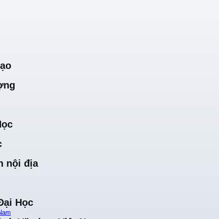
Tạo
ợng
Học
c
 nội địa
Đại Học
 Nam