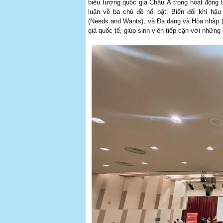
biểu tượng quốc gia Châu Á trong hoạt động t
luận về ba chủ đề nổi bật: Biến đổi khí hậ
(Needs and Wants), và Đa dạng và Hòa nhập (D
giả quốc tế, giúp sinh viên tiếp cận với nhữn