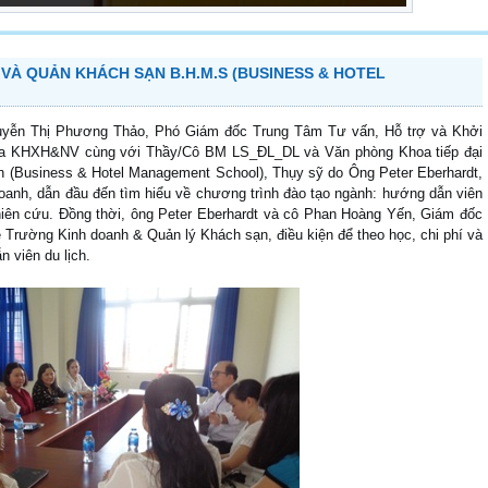
 VÀ QUẢN KHÁCH SẠN B.H.M.S (BUSINESS & HOTEL
Nguyễn Thị Phương Thảo, Phó Giám đốc Trung Tâm Tư vấn, Hỗ trợ và Khởi
hoa KHXH&NV cùng với Thầy/Cô BM LS_ĐL_DL và Văn phòng Khoa tiếp đại
 (Business & Hotel Management School), Thụy sỹ do Ông Peter Eberhardt,
doanh, dẫn đầu đến tìm hiểu về chương trình đào tạo ngành: hướng dẫn viên
ghiên cứu. Đồng thời, ông Peter Eberhardt và cô Phan Hoàng Yến, Giám đốc
ề Trường Kinh doanh & Quản lý Khách sạn, điều kiện để theo học, chi phí và
 viên du lịch.