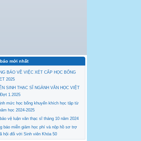
báo mới nhất
NG BÁO VỀ VIỆC XÉT CẤP HỌC BỔNG
ET 2025
ỂN SINH THẠC SĨ NGÀNH VĂN HỌC VIỆT
Đợt 1.2025
ịnh mức học bổng khuyến khích học tập từ
năm học 2024-2025
 bảo vệ luận văn thạc sĩ tháng 10 năm 2024
g báo miễn giảm học phí và nộp hồ sơ trợ
ã hội đối với Sinh viên Khóa 50