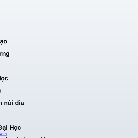
Tạo
ợng
Học
c
 nội địa
Đại Học
 Nam