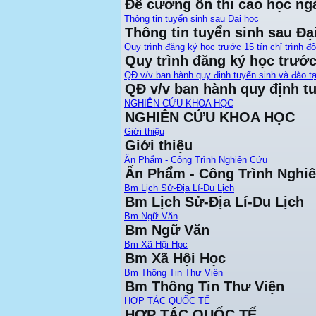
Đề cương ôn thi cao học ng
Thông tin tuyển sinh sau Đại học
Thông tin tuyển sinh sau Đạ
Quy trình đăng ký học trước 15 tín chỉ trình đ
Quy trình đăng ký học trước 
QĐ v/v ban hành quy định tuyển sinh và đào tạ
QĐ v/v ban hành quy định tu
NGHIÊN CỨU KHOA HỌC
NGHIÊN CỨU KHOA HỌC
Giới thiệu
Giới thiệu
Ấn Phẩm - Công Trình Nghiên Cứu
Ấn Phẩm - Công Trình Nghi
Bm Lịch Sử-Địa Lí-Du Lịch
Bm Lịch Sử-Địa Lí-Du Lịch
Bm Ngữ Văn
Bm Ngữ Văn
Bm Xã Hội Học
Bm Xã Hội Học
Bm Thông Tin Thư Viện
Bm Thông Tin Thư Viện
HỢP TÁC QUỐC TẾ
HỢP TÁC QUỐC TẾ