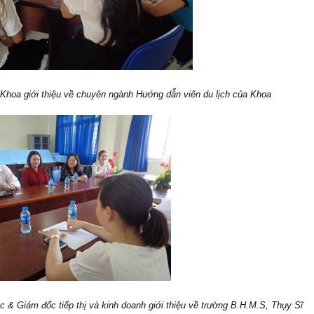
Khoa giới thiệu về chuyên ngành Hướng dẫn viên du lịch của Khoa
c & Giám đốc tiếp thị và kinh doanh giới thiệu về trường B.H.M.S, Thụy Sĩ