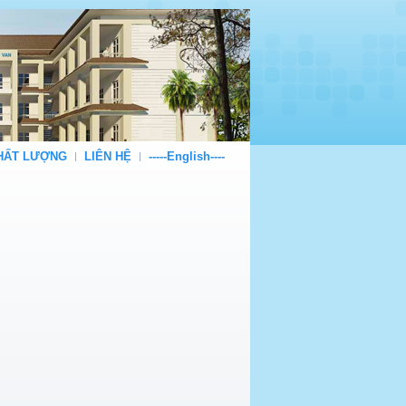
CHẤT LƯỢNG
LIÊN HỆ
-----English----