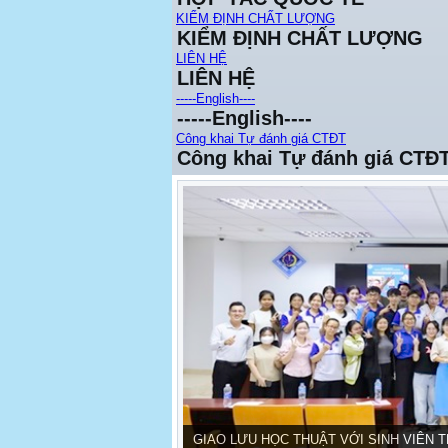
KIỂM ĐỊNH CHẤT LƯỢNG
KIỂM ĐỊNH CHẤT LƯỢNG
LIÊN HỆ
LIÊN HỆ
-----English----
-----English----
Công khai Tự đánh giá CTĐT
Công khai Tự đánh giá CTĐ
GIAO LƯU HỌC THUẬT VỚI SINH VIÊN 