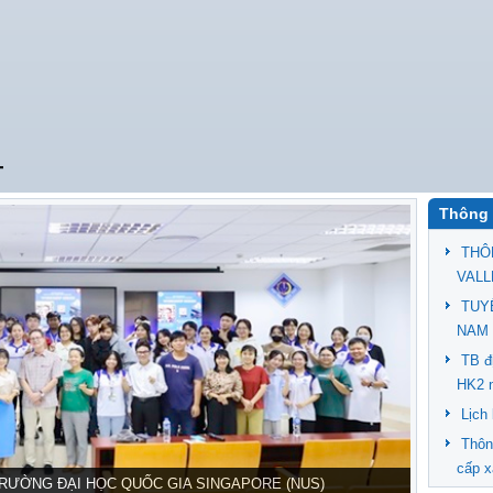
T
Thông 
THÔ
VALL
TUY
NAM 
TB đ
HK2 
Lịch
Thôn
cấp x
TRƯỜNG ĐẠI HỌC QUỐC GIA SINGAPORE (NUS)